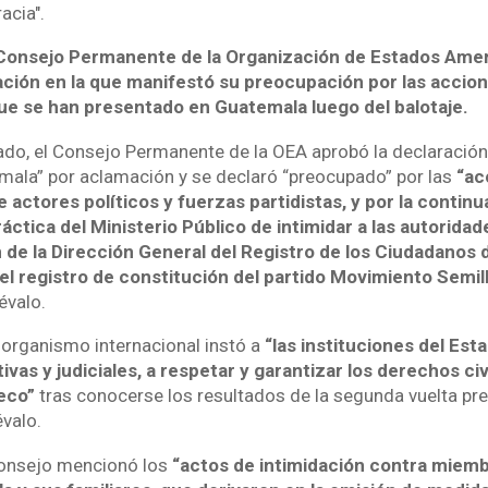
acia".
Consejo Permanente de la Organización de Estados Ame
ación en la que manifestó su preocupación por las accio
ue se han presentado en Guatemala luego del balotaje.
do, el Consejo Permanente de la OEA aprobó la declaració
mala” por aclamación y se declaró “preocupado” por las
“ac
 actores políticos y fuerzas partidistas, y por la continua
ráctica del Ministerio Público de intimidar a las autoridad
 de la Dirección General del Registro de los Ciudadanos
el registro de constitución del partido Movimiento Semil
évalo.
l organismo internacional instó a
“las instituciones del Esta
tivas y judiciales, a respetar y garantizar los derechos civ
eco”
tras conocerse los resultados de la segunda vuelta pre
évalo.
 Consejo mencionó los
“actos de intimidación contra miemb