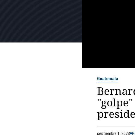
Guatemala
Bernar
"golpe"
presid
septiembre 1, 2023
P