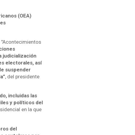
ricanos (OEA)
nes
n "Acontecimientos
ciones
 judicialización
es electorales, así
 de suspender
la”
, del presidente
do, incluidas las
iles y políticos del
sidencial en la que
ros del