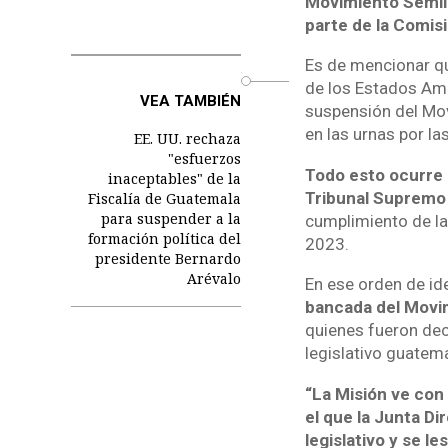
Movimiento Semill
parte de la Comi
Es de mencionar que
o
de los Estados Am
VEA TAMBIÉN
suspensión del Mov
en las urnas por la
EE. UU. rechaza
"esfuerzos
Todo esto ocurre l
inaceptables" de la
Tribunal Supremo 
Fiscalía de Guatemala
para suspender a la
cumplimiento de la 
formación política del
2023.
presidente Bernardo
Arévalo
En ese orden de id
bancada del Movim
quienes fueron decl
legislativo guatem
“La Misión ve con
el que la Junta D
legislativo y se l