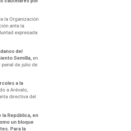
as cautelares por
de la Organización
ión ante la
oluntad expresada
adanos del
iento Semilla,
en
 penal de julio de
coles a la
ndo a Arévalo,
nta directiva del
 la República, en
 como un bloque
tes. Para la