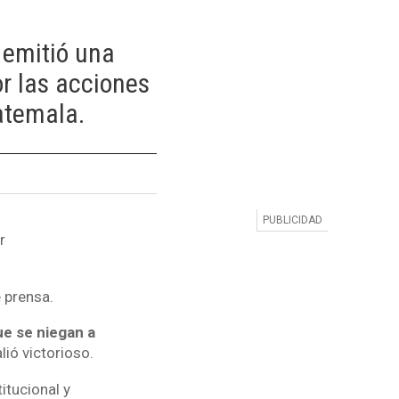
 emitió una
r las acciones
atemala.
r
 prensa.
ue se niegan a
ió victorioso.
itucional y