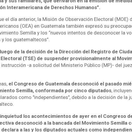
a y sus familiares, que derivaron en la emisión de medid
sión Interamericana de Derechos Humanos”.
 el día anterior, la Misión de Observación Electoral (MOE) 
ericanos (OEA) en Guatemala también expresó su preocupac
imiento Semilla y los “nuevos intentos de desconocer la v
s y los guatemaltecos”.
uego de la decisión de la Dirección del Registro de Ciud
Electoral (TSE) de suspender provisionalmente al Movim
instrucción -a solicitud del Ministerio Público (MP)- del juez
eas,
el Congreso de Guatemala desconoció el pasado miér
iento Semilla, conformada por cinco diputados
, incluye
arados como "independientes", debido a la decisión de la ju
alteco.
 inquietud los acontecimientos de ayer en el Congreso de
irectiva desconoció a la bancada del Movimiento Semilla
es declara a las y los diputados actuales como independien