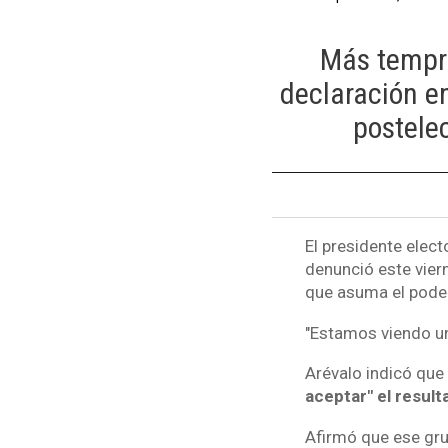
Más tempra
declaración e
postele
El presidente elec
denunció este viern
que asuma el poder
"Estamos viendo un
Arévalo indicó que
aceptar" el result
Afirmó que ese gru