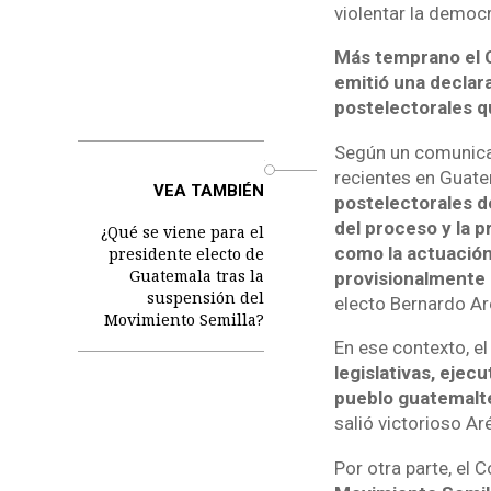
violentar la democr
Más temprano el 
emitió una declar
postelectorales q
Según un comunica
o
recientes en Guate
VEA TAMBIÉN
postelectorales de
del proceso y la p
¿Qué se viene para el
como la actuación
presidente electo de
Guatemala tras la
provisionalmente 
suspensión del
electo Bernardo Ar
Movimiento Semilla?
En ese contexto, e
legislativas, ejecu
pueblo guatemalt
salió victorioso Ar
Por otra parte, el