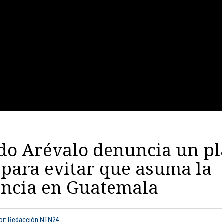
do Arévalo denuncia un pl
 para evitar que asuma la
encia en Guatemala
or: Redacción NTN24