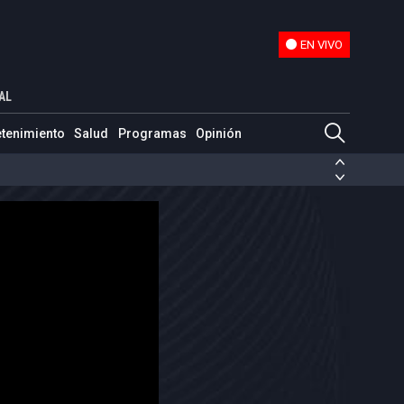
EN VIVO
EN VIVO
AL
etenimiento
Salud
Programas
Opinión
ias de las FARC
ezuela
Nicolás Maduro
Disidencias de las FARC
 en Venezuela
Nicolás Maduro