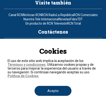
Visite también
Canal RCN
Noticias RCN
RCN Radio
La República
RCN Comerciales
Nuestra Tele Internacional
Novelas
Fides
TDT
Un producto de RCN Televisión
RCN Total
Contáctenos
Teléfono
+57 (601) 426 92 92
Cookies
Política de datos personales
Política de cookies
El uso de este sitio web implica la aceptación de los
Términos y condiciones
Términos y condiciones
. Utilizamos cookies propias y de
terceros para mejorar la experiencia del usuario a través de
su navegación. Si continúas navegando aceptas su uso.
© 2026, RCN Medios.
Política de Cookies
.
Todos los derechos reservados.
Organización Ardila Lülle - www.oal.com.co
Acepto