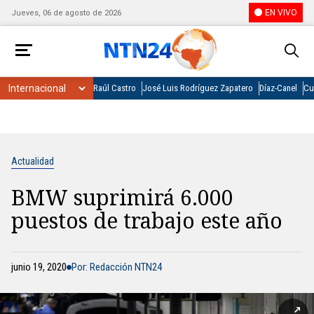
EN VIVO
Jueves, 06 de agosto de 2026
Raúl Castro
José Luis Rodríguez Zapatero
Díaz-Canel
Cu
Actualidad
BMW suprimirá 6.000
puestos de trabajo este año
junio 19, 2020
Por: Redacción NTN24