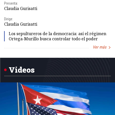
Presenta:
Pr
Claudia Gurisatti
Id
Dirige:
Dir
Claudia Gurisatti
Id
Los sepultureros de la democracia: así el régimen
Ortega-Murillo busca controlar todo el poder
Ver más
Item
1
of
5
Videos