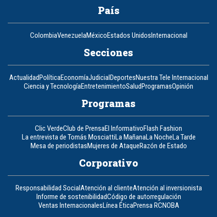
País
Colombia
Venezuela
México
Estados Unidos
Internacional
Secciones
Actualidad
Política
Economía
Judicial
Deportes
Nuestra Tele Internacional
Ciencia y Tecnología
Entretenimiento
Salud
Programas
Opinión
Programas
Clic Verde
Club de Prensa
El Informativo
Flash Fashion
La entrevista de Tomás Mosciatti
La Mañana
La Noche
La Tarde
Mesa de periodistas
Mujeres de Ataque
Razón de Estado
Corporativo
Responsabilidad Social
Atención al cliente
Atención al inversionista
Informe de sostenibilidad
Código de autorregulación
Ventas Internacionales
Línea Ética
Prensa RCN
OBA