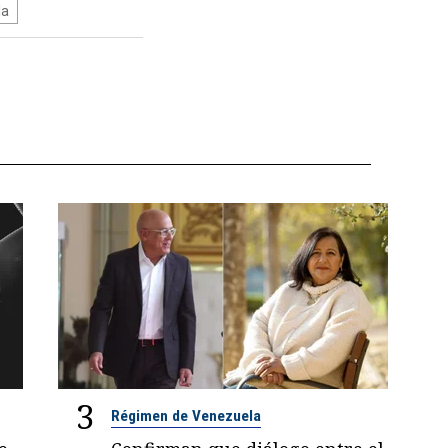
la
3
Régimen de Venezuela