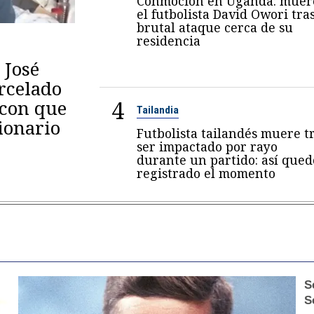
Conmoción en Uganda: muer
el futbolista David Owori tra
brutal ataque cerca de su
residencia
 José
arcelado
4
 con que
Tailandia
ionario
Futbolista tailandés muere t
ser impactado por rayo
durante un partido: así qued
registrado el momento