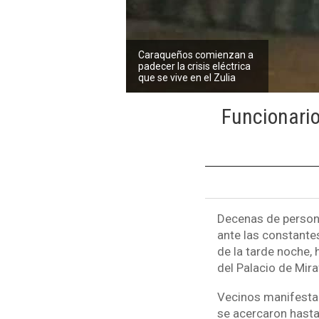
Caraqueños comienzan a
padecer la crisis eléctrica
que se vive en el Zulia
Funcionario
Decenas de persona
ante las constantes
de la tarde noche, 
del Palacio de Mira
Vecinos manifestaro
se acercaron hasta