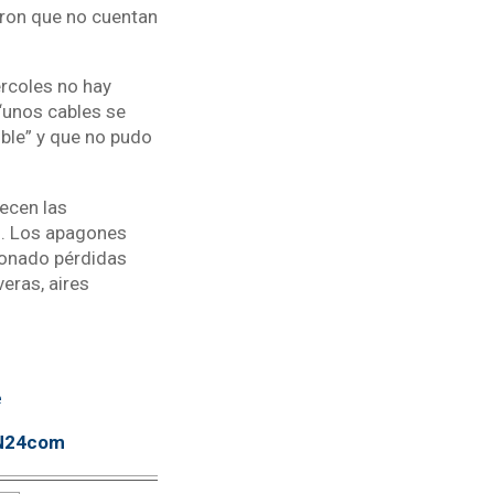
iaron que no cuentan
rcoles no hay
 “unos cables se
ible” y que no pudo
ecen las
co. Los apagones
ionado pérdidas
eras, aires
e
TN24com