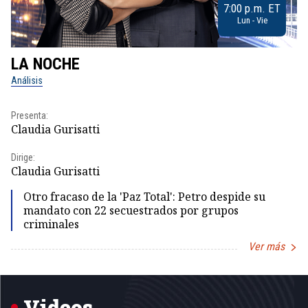
7:00 p.m. ET
Lun - Vie
LA NOCHE
L
Análisis
No
Presenta:
Pr
Claudia Gurisatti
Id
Dirige:
Dir
Claudia Gurisatti
Id
Otro fracaso de la 'Paz Total': Petro despide su
mandato con 22 secuestrados por grupos
criminales
Ver más
Item
1
of
5
Videos