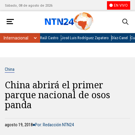
EN VIVO
Sábado, 08 de agosto de 2026
Raúl Castro
José Luis Rodríguez Zapatero
Díaz-Canel
Cu
China
China abrirá el primer
parque nacional de osos
panda
agosto 19, 2018
Por: Redacción NTN24