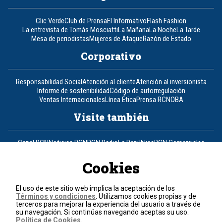
Clic Verde
Club de Prensa
El Informativo
Flash Fashion
La entrevista de Tomás Mosciatti
La Mañana
La Noche
La Tarde
Mesa de periodistas
Mujeres de Ataque
Razón de Estado
Corporativo
Responsabilidad Social
Atención al cliente
Atención al inversionista
Informe de sostenibilidad
Código de autorregulación
Ventas Internacionales
Línea Ética
Prensa RCN
OBA
Visite también
Canal RCN
Noticias RCN
RCN Radio
La República
RCN Comerciales
Nuestra Tele Internacional
Novelas
Fides
TDT
Un producto de RCN Televisión
RCN Total
Cookies
Contáctenos
El uso de este sitio web implica la aceptación de los
Términos y condiciones
. Utilizamos cookies propias y de
Teléfono
+57 (601) 426 92 92
terceros para mejorar la experiencia del usuario a través de
su navegación. Si continúas navegando aceptas su uso.
Política de Cookies
.