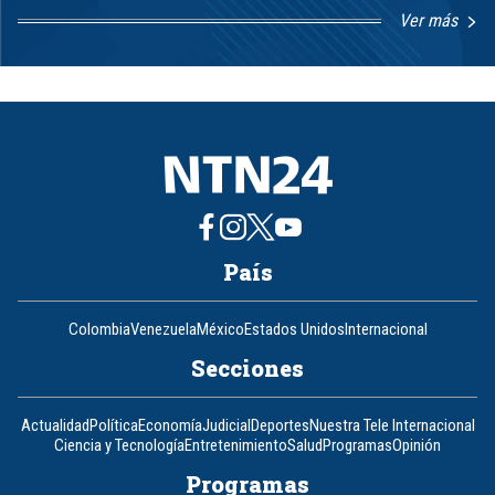
Ver más
Item
1
of
8
País
Colombia
Venezuela
México
Estados Unidos
Internacional
Secciones
Actualidad
Política
Economía
Judicial
Deportes
Nuestra Tele Internacional
Ciencia y Tecnología
Entretenimiento
Salud
Programas
Opinión
Programas