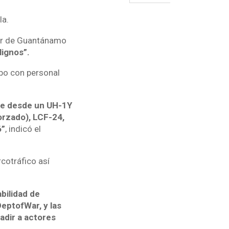
la.
tar de Guantánamo
lignos”.
abo con personal
nce desde un UH-1Y
rzado), LCF-24,
6”
, indicó el
cotráfico así
bilidad de
ptofWar, y las
uadir a actores