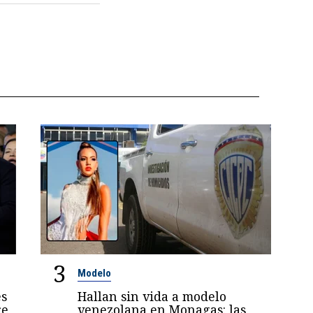
3
Modelo
es
Hallan sin vida a modelo
re
venezolana en Monagas: las