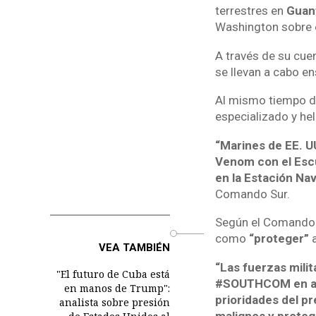
terrestres en
Guan
Washington sobre el
A través de su cue
se llevan a cabo e
Al mismo tiempo di
especializado y hel
“Marines de EE. U
Venom con el Esc
en la Estación Nav
Comando Sur.
Según el Comando S
o
como
“proteger”
a
VEA TAMBIÉN
“Las fuerzas milit
"El futuro de Cuba está
#SOUTHCOM en apo
en manos de Trump":
prioridades del pr
analista sobre presión
malignos y proteg