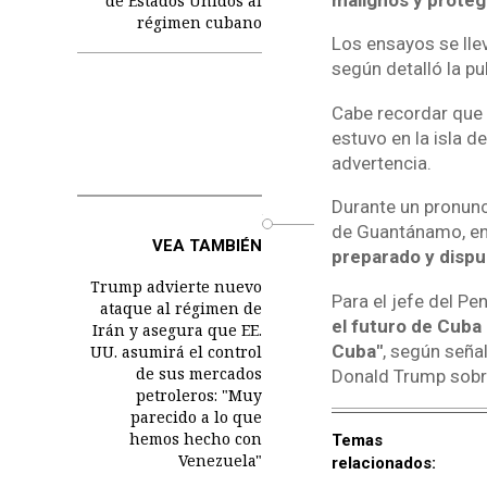
de Estados Unidos al
régimen cubano
Los ensayos se lle
según detalló la pu
Cabe recordar que 
estuvo en la isla 
advertencia.
Durante un pronunc
o
de Guantánamo, en 
VEA TAMBIÉN
preparado y dispu
Trump advierte nuevo
Para el jefe del Pe
ataque al régimen de
el futuro de Cuba
Irán y asegura que EE.
Cuba"
, según seña
UU. asumirá el control
de sus mercados
Donald Trump sobre
petroleros: "Muy
parecido a lo que
hemos hecho con
Temas
Venezuela"
relacionados: