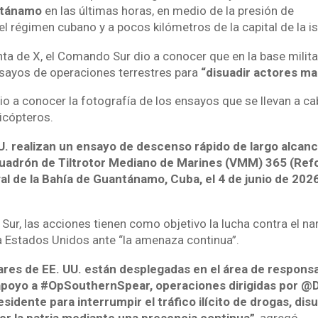
tánamo
en las últimas horas, en medio de la presión de
 régimen cubano y a pocos kilómetros de la capital de la is
nta de X, el Comando Sur dio a conocer que en la base mili
nsayos de operaciones terrestres para
“disuadir actores ma
o a conocer la fotografía de los ensayos que se llevan a c
icópteros.
U. realizan un ensayo de descenso rápido de largo alca
uadrón de Tiltrotor Mediano de Marines (VMM) 365 (Refo
al de la Bahía de Guantánamo, Cuba, el 4 de junio de 202
ur, las acciones tienen como objetivo la lucha contra el nar
 Estados Unidos ante “la amenaza continua”.
ares de EE. UU. están desplegadas en el área de responsa
yo a #OpSouthernSpear, operaciones dirigidas por @De
esidente para interrumpir el tráfico ilícito de drogas, dis
er la patria mediante una presencia continua”
, agregó.