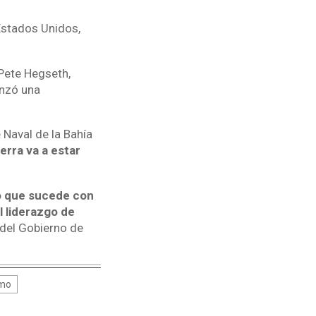
Estados Unidos,
Pete Hegseth,
anzó una
 Naval de la Bahía
rra va a estar
o que sucede con
l liderazgo de
 del Gobierno de
mo