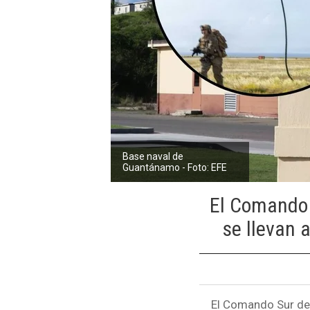
Base naval de
Guantánamo - Foto: EFE
El Comando S
se llevan 
El Comando Sur de