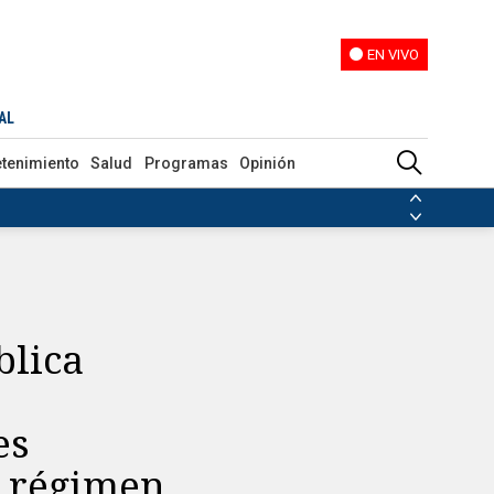
EN VIVO
EN VIVO
ores malignos" en medio de la presión al régimen cubano
AL
etenimiento
Salud
Programas
Opinión
ias de las FARC
ezuela
Nicolás Maduro
Disidencias de las FARC
 en Venezuela
Nicolás Maduro
blica
es
l régimen