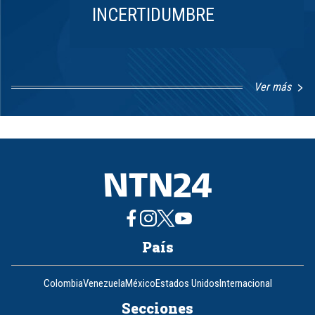
INCERTIDUMBRE
Ver más
Item
1
of
8
País
Colombia
Venezuela
México
Estados Unidos
Internacional
Secciones