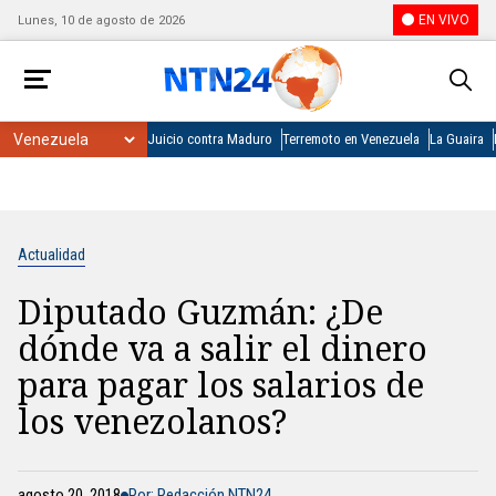
EN VIVO
Lunes, 10 de agosto de 2026
Juicio contra Maduro
Terremoto en Venezuela
La Guaira
Actualidad
Diputado Guzmán: ¿De
dónde va a salir el dinero
para pagar los salarios de
los venezolanos?
agosto 20, 2018
Por: Redacción NTN24