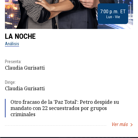
7:00 p.m. ET
Lun - Vie
LA NOCHE
L
Análisis
No
Pr
Presenta:
Id
Claudia Gurisatti
Dir
Dirige:
Id
Claudia Gurisatti
Otro fracaso de la 'Paz Total': Petro despide su
mandato con 22 secuestrados por grupos
criminales
Ver más
Item
1