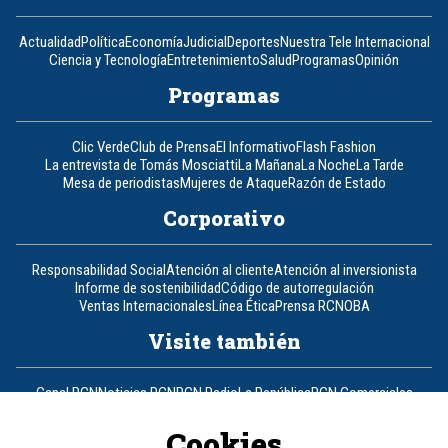
Actualidad
Política
Economía
Judicial
Deportes
Nuestra Tele Internacional
Ciencia y Tecnología
Entretenimiento
Salud
Programas
Opinión
Programas
Clic Verde
Club de Prensa
El Informativo
Flash Fashion
La entrevista de Tomás Mosciatti
La Mañana
La Noche
La Tarde
Mesa de periodistas
Mujeres de Ataque
Razón de Estado
Corporativo
Responsabilidad Social
Atención al cliente
Atención al inversionista
Informe de sostenibilidad
Código de autorregulación
Ventas Internacionales
Línea Ética
Prensa RCN
OBA
Visite también
Canal RCN
Noticias RCN
RCN Radio
La República
RCN Comerciales
Nuestra Tele Internacional
Novelas
Fides
TDT
Un producto de RCN Televisión
RCN Total
Cookies