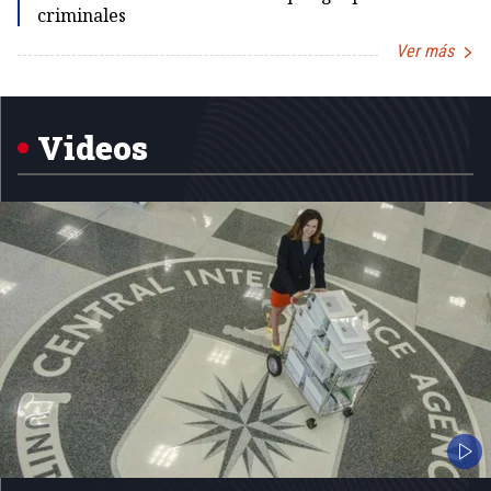
criminales
Ver más
Item
1
of
5
Videos