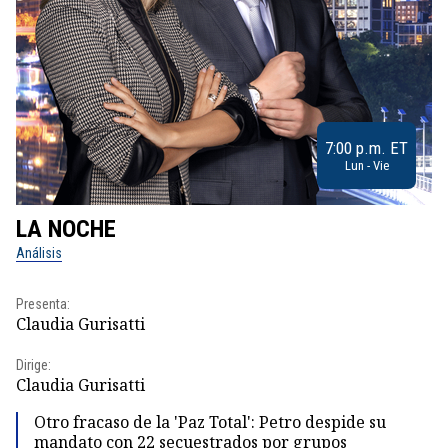
7:00 p.m. ET
Lun - Vie
LA NOCHE
L
Análisis
No
Presenta:
Pr
Claudia Gurisatti
Id
Dirige:
Dir
Claudia Gurisatti
Id
Otro fracaso de la 'Paz Total': Petro despide su
mandato con 22 secuestrados por grupos