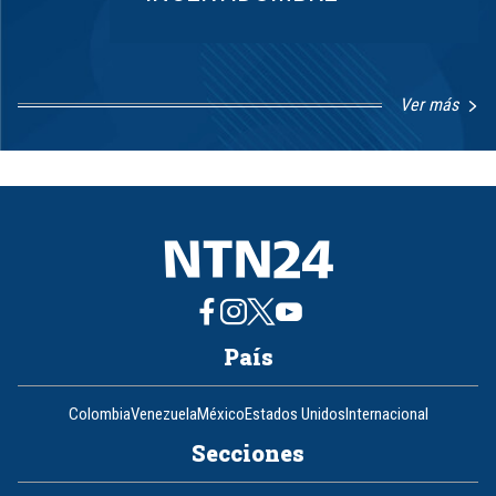
Ver más
Item
1
of
8
País
Colombia
Venezuela
México
Estados Unidos
Internacional
Secciones