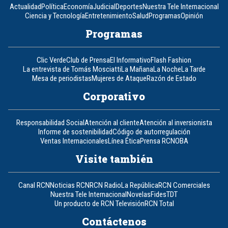
Actualidad
Política
Economía
Judicial
Deportes
Nuestra Tele Internacional
Ciencia y Tecnología
Entretenimiento
Salud
Programas
Opinión
Programas
Clic Verde
Club de Prensa
El Informativo
Flash Fashion
La entrevista de Tomás Mosciatti
La Mañana
La Noche
La Tarde
Mesa de periodistas
Mujeres de Ataque
Razón de Estado
Corporativo
Responsabilidad Social
Atención al cliente
Atención al inversionista
Informe de sostenibilidad
Código de autorregulación
Ventas Internacionales
Línea Ética
Prensa RCN
OBA
Visite también
Canal RCN
Noticias RCN
RCN Radio
La República
RCN Comerciales
Nuestra Tele Internacional
Novelas
Fides
TDT
Un producto de RCN Televisión
RCN Total
Contáctenos