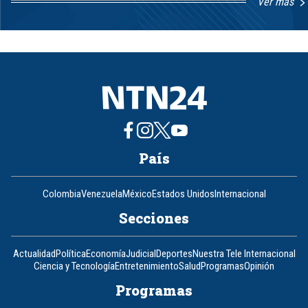
Ver más
Item
1
of
8
País
Colombia
Venezuela
México
Estados Unidos
Internacional
Secciones
Actualidad
Política
Economía
Judicial
Deportes
Nuestra Tele Internacional
Ciencia y Tecnología
Entretenimiento
Salud
Programas
Opinión
Programas