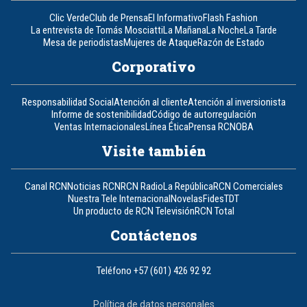
Clic Verde
Club de Prensa
El Informativo
Flash Fashion
La entrevista de Tomás Mosciatti
La Mañana
La Noche
La Tarde
Mesa de periodistas
Mujeres de Ataque
Razón de Estado
Corporativo
Responsabilidad Social
Atención al cliente
Atención al inversionista
Informe de sostenibilidad
Código de autorregulación
Ventas Internacionales
Línea Ética
Prensa RCN
OBA
Visite también
Canal RCN
Noticias RCN
RCN Radio
La República
RCN Comerciales
Nuestra Tele Internacional
Novelas
Fides
TDT
Un producto de RCN Televisión
RCN Total
Contáctenos
Teléfono
+57 (601) 426 92 92
Política de datos personales