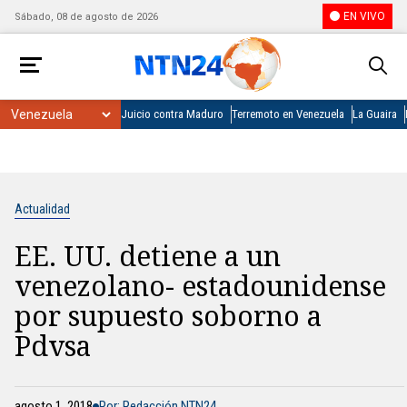
EN VIVO
Sábado, 08 de agosto de 2026
Juicio contra Maduro
Terremoto en Venezuela
La Guaira
Actualidad
EE. UU. detiene a un
venezolano- estadounidense
por supuesto soborno a
Pdvsa
agosto 1, 2018
Por: Redacción NTN24