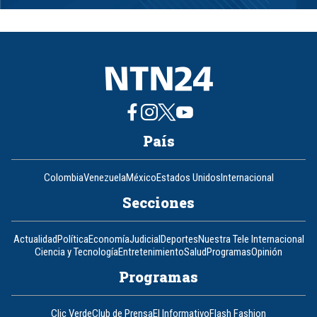
1
of
8
País
Colombia
Venezuela
México
Estados Unidos
Internacional
Secciones
Actualidad
Política
Economía
Judicial
Deportes
Nuestra Tele Internacional
Ciencia y Tecnología
Entretenimiento
Salud
Programas
Opinión
Programas
Clic Verde
Club de Prensa
El Informativo
Flash Fashion