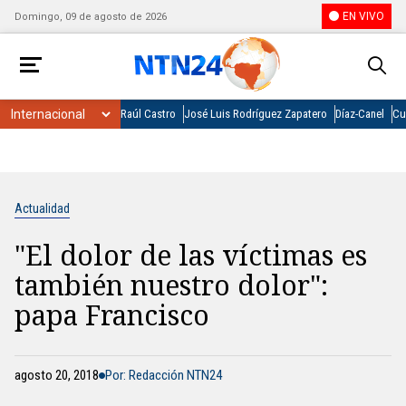
EN VIVO
Domingo, 09 de agosto de 2026
Raúl Castro
José Luis Rodríguez Zapatero
Díaz-Canel
Cu
Actualidad
"El dolor de las víctimas es
también nuestro dolor":
papa Francisco
agosto 20, 2018
Por: Redacción NTN24