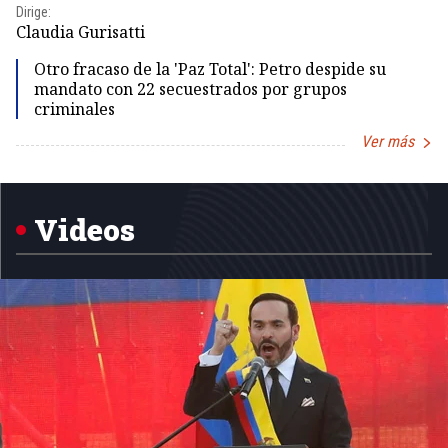
Dirige:
Dir
Claudia Gurisatti
Id
Otro fracaso de la 'Paz Total': Petro despide su
mandato con 22 secuestrados por grupos
criminales
Ver más
Item
1
of
5
Videos