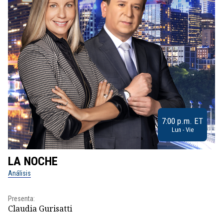
7:00 p.m. ET
Lun - Vie
LA NOCHE
L
Análisis
No
Presenta:
Pr
Claudia Gurisatti
Id