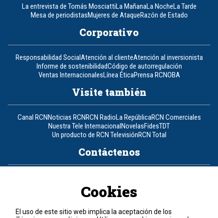
La entrevista de Tomás Mosciatti
La Mañana
La Noche
La Tarde
Mesa de periodistas
Mujeres de Ataque
Razón de Estado
Corporativo
Responsabilidad Social
Atención al cliente
Atención al inversionista
Informe de sostenibilidad
Código de autorregulación
Ventas Internacionales
Línea Ética
Prensa RCN
OBA
Visite también
Canal RCN
Noticias RCN
RCN Radio
La República
RCN Comerciales
Nuestra Tele Internacional
Novelas
Fides
TDT
Un producto de RCN Televisión
RCN Total
Contáctenos
Teléfono
+57 (601) 426 92 92
Cookies
Política de datos personales
Política de cookies
El uso de este sitio web implica la aceptación de los
Términos y condiciones