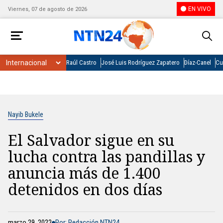
EN VIVO
Viernes, 07 de agosto de 2026
Raúl Castro
José Luis Rodríguez Zapatero
Díaz-Canel
Cu
Nayib Bukele
El Salvador sigue en su
lucha contra las pandillas y
anuncia más de 1.400
detenidos en dos días
marzo 29, 2022
Por: Redacción NTN24