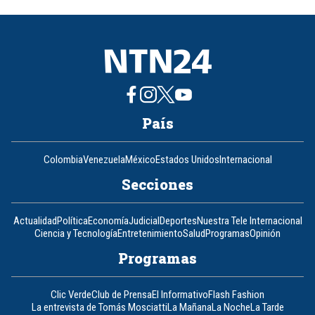
of
8
País
Colombia
Venezuela
México
Estados Unidos
Internacional
Secciones
Actualidad
Política
Economía
Judicial
Deportes
Nuestra Tele Internacional
Ciencia y Tecnología
Entretenimiento
Salud
Programas
Opinión
Programas
Clic Verde
Club de Prensa
El Informativo
Flash Fashion
La entrevista de Tomás Mosciatti
La Mañana
La Noche
La Tarde