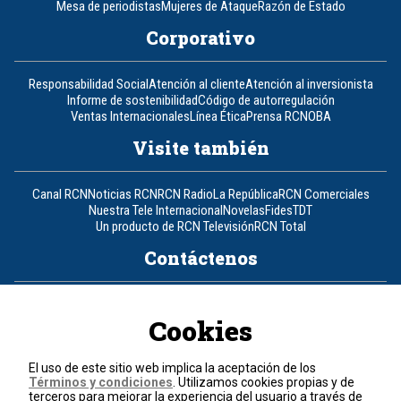
Mesa de periodistas
Mujeres de Ataque
Razón de Estado
Corporativo
Responsabilidad Social
Atención al cliente
Atención al inversionista
Informe de sostenibilidad
Código de autorregulación
Ventas Internacionales
Línea Ética
Prensa RCN
OBA
Visite también
Canal RCN
Noticias RCN
RCN Radio
La República
RCN Comerciales
Nuestra Tele Internacional
Novelas
Fides
TDT
Un producto de RCN Televisión
RCN Total
Contáctenos
Teléfono
+57 (601) 426 92 92
Cookies
Política de datos personales
Política de cookies
El uso de este sitio web implica la aceptación de los
Términos y condiciones
Términos y condiciones
. Utilizamos cookies propias y de
terceros para mejorar la experiencia del usuario a través de