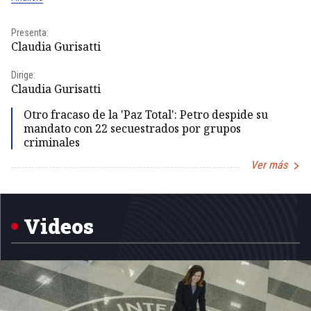
Presenta:
Pr
Claudia Gurisatti
Id
Dirige:
Dir
Claudia Gurisatti
Id
Otro fracaso de la 'Paz Total': Petro despide su
mandato con 22 secuestrados por grupos
criminales
Ver más
Item
1
of
5
Videos