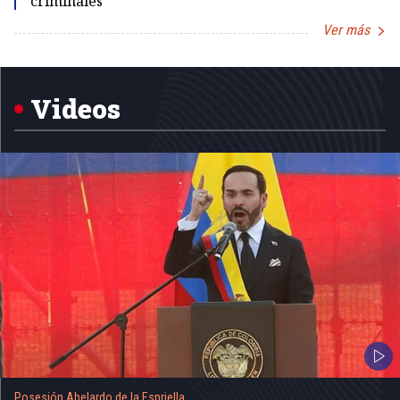
criminales
Ver más
Item
1
of
5
Videos
Posesión Abelardo de la Espriella