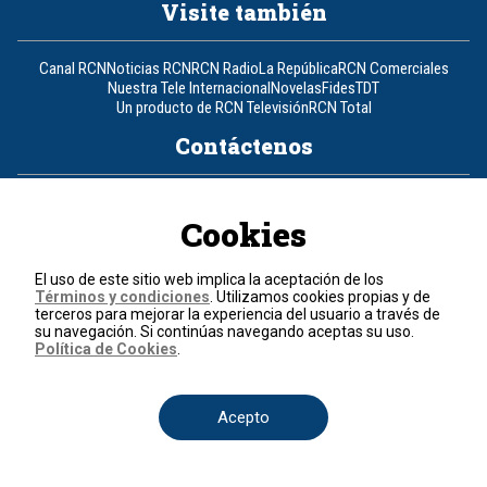
Visite también
Canal RCN
Noticias RCN
RCN Radio
La República
RCN Comerciales
Nuestra Tele Internacional
Novelas
Fides
TDT
Un producto de RCN Televisión
RCN Total
Contáctenos
Teléfono
+57 (601) 426 92 92
Cookies
Política de datos personales
Política de cookies
El uso de este sitio web implica la aceptación de los
Términos y condiciones
Términos y condiciones
. Utilizamos cookies propias y de
terceros para mejorar la experiencia del usuario a través de
su navegación. Si continúas navegando aceptas su uso.
© 2026, RCN Medios.
Política de Cookies
.
Todos los derechos reservados.
Organización Ardila Lülle - www.oal.com.co
Acepto