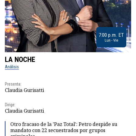
7:00 p.m. ET
Lun - Vie
LA NOCHE
L
Análisis
No
Pr
Presenta:
Id
Claudia Gurisatti
Dir
Dirige:
Id
Claudia Gurisatti
Otro fracaso de la 'Paz Total': Petro despide su
mandato con 22 secuestrados por grupos