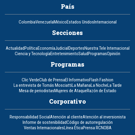
País
Colombia
Venezuela
México
Estados Unidos
Internacional
Secciones
Actualidad
Política
Economía
Judicial
Deportes
Nuestra Tele Internacional
Ciencia y Tecnología
Entretenimiento
Salud
Programas
Opinión
Programas
Clic Verde
Club de Prensa
El Informativo
Flash Fashion
La entrevista de Tomás Mosciatti
La Mañana
La Noche
La Tarde
Mesa de periodistas
Mujeres de Ataque
Razón de Estado
Corporativo
Responsabilidad Social
Atención al cliente
Atención al inversionista
Informe de sostenibilidad
Código de autorregulación
Ventas Internacionales
Línea Ética
Prensa RCN
OBA