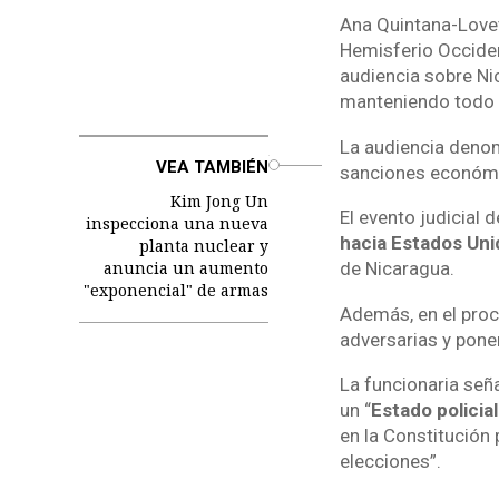
Ana Quintana-Lovet
Hemisferio Occiden
audiencia sobre Ni
manteniendo todo b
La audiencia deno
o
VEA TAMBIÉN
sanciones económi
Kim Jong Un
El evento judicial 
inspecciona una nueva
hacia Estados Uni
planta nuclear y
anuncia un aumento
de Nicaragua.
"exponencial" de armas
Además, en el proc
adversarias y poner
La funcionaria señ
un “
Estado policial
en la Constitución p
elecciones”.