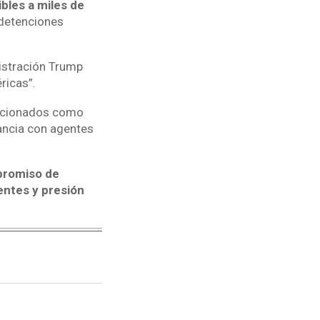
bles a miles de
 detenciones
istración Trump
ricas”.
encionados como
lancia con agentes
promiso de
ntes y presión