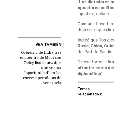
“
Los dictadores ha
opositores polític
injustas”, señaló.
Quintana-Lovett ex
deja claro que elim
Indicó que “los di
o
VEA TAMBIÉN
Rusia, China, Cuba
del Partido Sandini
Gobierno de India tras
encuentro de Modi con
De esa forma, afir
Delcy Rodríguez dice
que ve una
afrontar estos d
"oportunidad" en las
diplomática
”.
reservas petroleras de
Venezuela
Temas
relacionados: