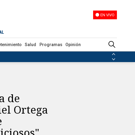
EN VIVO
EN VIVO
 violaciones de derechos humanos y vínculos "perniciosos"
AL
etenimiento
Salud
Programas
Opinión
ias de las FARC
ezuela
Nicolás Maduro
Disidencias de las FARC
 en Venezuela
Nicolás Maduro
a de
iel Ortega
e
iciosos"