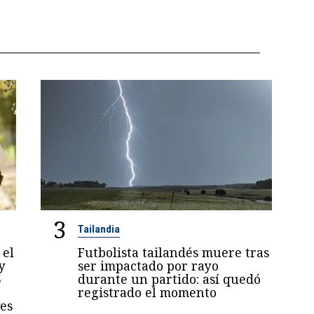
3
Tailandia
 el
Futbolista tailandés muere tras
y
ser impactado por rayo
5
durante un partido: así quedó
registrado el momento
es