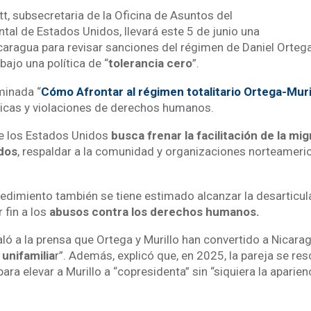
t, subsecretaria de la Oficina de Asuntos del
tal de Estados Unidos, llevará este 5 de junio una
caragua para revisar sanciones del régimen de Daniel Ortega 
ajo una política de “
tolerancia cero
”.
minada “
Cómo Afrontar al régimen totalitario Ortega-Muri
cas y violaciones de derechos humanos.
de los Estados Unidos
busca frenar la facilitación de la mig
dos
, respaldar a la comunidad y organizaciones norteameric
edimiento también se tiene estimado alcanzar la desarticul
 fin a los
abusos contra los derechos humanos.
aló a la prensa que Ortega y Murillo han convertido a Nicar
 unifamilia
r”. Además, explicó que, en 2025, la pareja se res
ara elevar a Murillo a “copresidenta” sin “siquiera la aparien