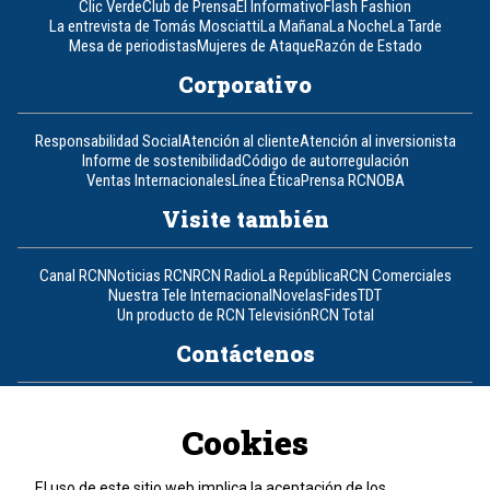
Clic Verde
Club de Prensa
El Informativo
Flash Fashion
La entrevista de Tomás Mosciatti
La Mañana
La Noche
La Tarde
Mesa de periodistas
Mujeres de Ataque
Razón de Estado
Corporativo
Responsabilidad Social
Atención al cliente
Atención al inversionista
Informe de sostenibilidad
Código de autorregulación
Ventas Internacionales
Línea Ética
Prensa RCN
OBA
Visite también
Canal RCN
Noticias RCN
RCN Radio
La República
RCN Comerciales
Nuestra Tele Internacional
Novelas
Fides
TDT
Un producto de RCN Televisión
RCN Total
Contáctenos
Teléfono
+57 (601) 426 92 92
Cookies
Política de datos personales
Política de cookies
El uso de este sitio web implica la aceptación de los