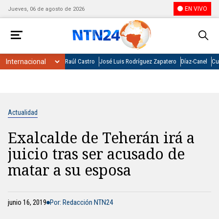
EN VIVO
Jueves, 06 de agosto de 2026
Raúl Castro
José Luis Rodríguez Zapatero
Díaz-Canel
Cu
Actualidad
Exalcalde de Teherán irá a
juicio tras ser acusado de
matar a su esposa
junio 16, 2019
Por: Redacción NTN24