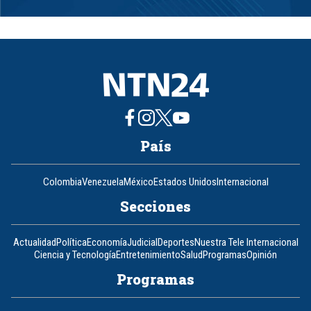
Item
1
of
8
País
Colombia
Venezuela
México
Estados Unidos
Internacional
Secciones
Actualidad
Política
Economía
Judicial
Deportes
Nuestra Tele Internacional
Ciencia y Tecnología
Entretenimiento
Salud
Programas
Opinión
Programas