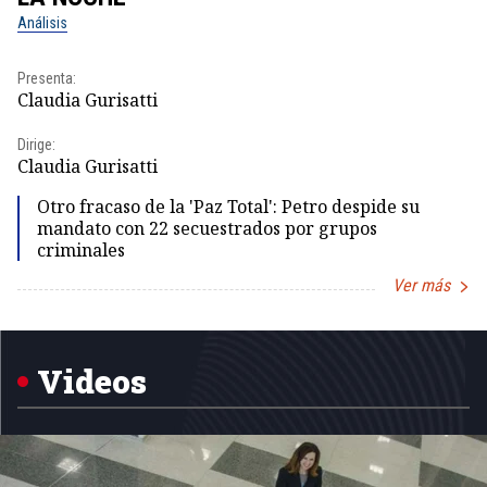
Análisis
No
Presenta:
Pr
Claudia Gurisatti
Id
Dirige:
Dir
Claudia Gurisatti
Id
Otro fracaso de la 'Paz Total': Petro despide su
mandato con 22 secuestrados por grupos
criminales
Ver más
Item
1
of
5
Videos