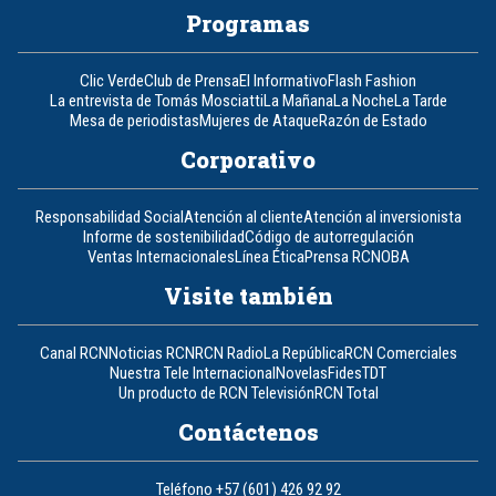
Programas
Clic Verde
Club de Prensa
El Informativo
Flash Fashion
La entrevista de Tomás Mosciatti
La Mañana
La Noche
La Tarde
Mesa de periodistas
Mujeres de Ataque
Razón de Estado
Corporativo
Responsabilidad Social
Atención al cliente
Atención al inversionista
Informe de sostenibilidad
Código de autorregulación
Ventas Internacionales
Línea Ética
Prensa RCN
OBA
Visite también
Canal RCN
Noticias RCN
RCN Radio
La República
RCN Comerciales
Nuestra Tele Internacional
Novelas
Fides
TDT
Un producto de RCN Televisión
RCN Total
Contáctenos
Teléfono
+57 (601) 426 92 92