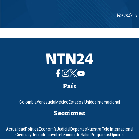
Ver más
Item
1
of
8
País
Colombia
Venezuela
México
Estados Unidos
Internacional
Secciones
Actualidad
Política
Economía
Judicial
Deportes
Nuestra Tele Internacional
Ciencia y Tecnología
Entretenimiento
Salud
Programas
Opinión