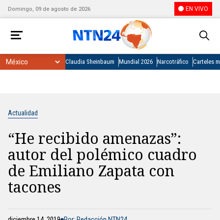
EN VIVO
Domingo, 09 de agosto de 2026
Claudia Sheinbaum
Mundial 2026
Narcotráfico
Carteles 
Actualidad
“He recibido amenazas”:
autor del polémico cuadro
de Emiliano Zapata con
tacones
diciembre 14, 2019
Por: Redacción NTN24