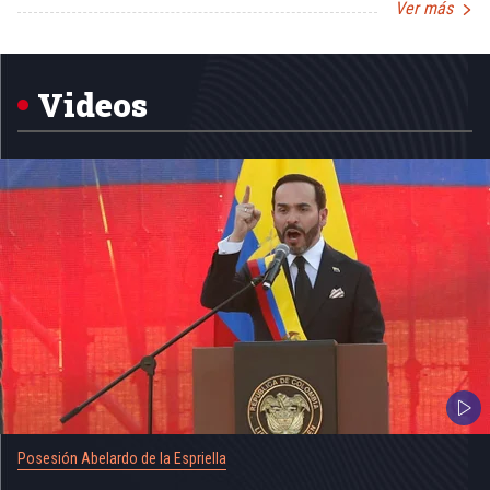
Ver más
Item
1
of
5
Videos
Posesión Abelardo de la Espriella