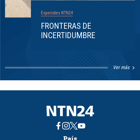
Especiales NTN24
FRONTERAS DE
INCERTIDUMBRE
Ver más
Item
1
of
8
País