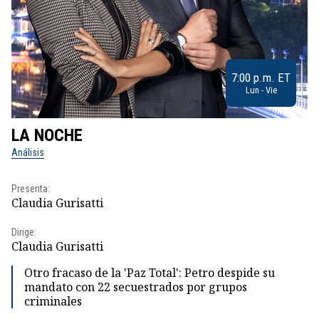
7:00 p.m. ET
Lun - Vie
LA NOCHE
L
Análisis
No
Presenta:
Pr
Claudia Gurisatti
Id
Dirige:
Dir
Claudia Gurisatti
Id
Otro fracaso de la 'Paz Total': Petro despide su
mandato con 22 secuestrados por grupos
criminales