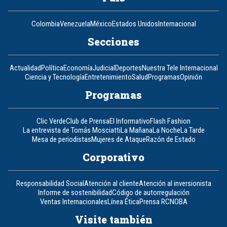
Colombia
Venezuela
México
Estados Unidos
Internacional
Secciones
Actualidad
Política
Economía
Judicial
Deportes
Nuestra Tele Internacional
Ciencia y Tecnología
Entretenimiento
Salud
Programas
Opinión
Programas
Clic Verde
Club de Prensa
El Informativo
Flash Fashion
La entrevista de Tomás Mosciatti
La Mañana
La Noche
La Tarde
Mesa de periodistas
Mujeres de Ataque
Razón de Estado
Corporativo
Responsabilidad Social
Atención al cliente
Atención al inversionista
Informe de sostenibilidad
Código de autorregulación
Ventas Internacionales
Línea Ética
Prensa RCN
OBA
Visite también