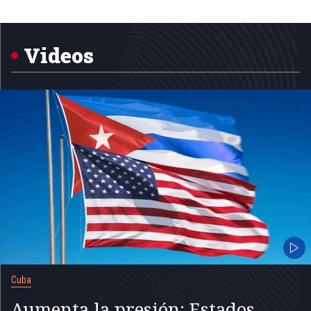
Item
1
of
5
Videos
Cuba
Aumenta la presión: Estados