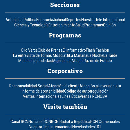
Secciones
Actualidad
Política
Economía
Judicial
Deportes
Nuestra Tele Internacional
Ciencia y Tecnología
Entretenimiento
Salud
Programas
Opinión
Programas
Clic Verde
Club de Prensa
El Informativo
Flash Fashion
La entrevista de Tomás Mosciatti
La Mañana
La Noche
La Tarde
Mesa de periodistas
Mujeres de Ataque
Razón de Estado
Corporativo
Responsabilidad Social
Atención al cliente
Atención al inversionista
Informe de sostenibilidad
Código de autorregulación
Ventas Internacionales
Línea Ética
Prensa RCN
OBA
Visite también
Canal RCN
Noticias RCN
RCN Radio
La República
RCN Comerciales
Nuestra Tele Internacional
Novelas
Fides
TDT