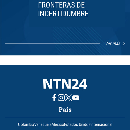
FRONTERAS DE
INCERTIDUMBRE
Ver más
Item
1
of
8
País
Colombia
Venezuela
México
Estados Unidos
Internacional