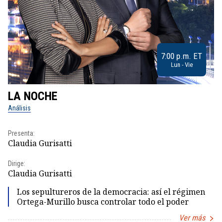
7:00 p.m. ET
Lun - Vie
LA NOCHE
L
Análisis
No
Presenta:
Pr
Claudia Gurisatti
Id
Dirige:
Dir
Claudia Gurisatti
Id
Los sepultureros de la democracia: así el régimen
Ortega-Murillo busca controlar todo el poder
Ver más