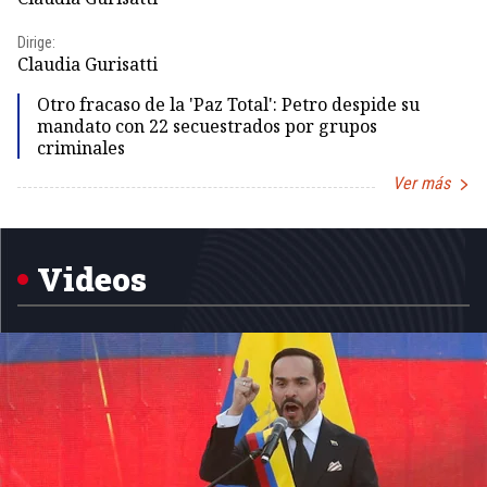
Dirige:
Dir
Claudia Gurisatti
Id
Otro fracaso de la 'Paz Total': Petro despide su
mandato con 22 secuestrados por grupos
criminales
Ver más
Item
1
of
5
Videos