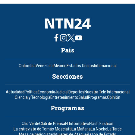
8
País
Colombia
Venezuela
México
Estados Unidos
Internacional
Secciones
Actualidad
Política
Economía
Judicial
Deportes
Nuestra Tele Internacional
Ciencia y Tecnología
Entretenimiento
Salud
Programas
Opinión
Programas
Clic Verde
Club de Prensa
El Informativo
Flash Fashion
La entrevista de Tomás Mosciatti
La Mañana
La Noche
La Tarde
Mesa de periodistas
Mujeres de Ataque
Razón de Estado