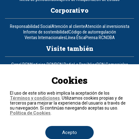
Corporativo
Responsabilidad Social
Atención al cliente
Atención al inversionista
Informe de sostenibilidad
Código de autorregulación
Ventas Internacionales
Línea Ética
Prensa RCN
OBA
Visite también
Canal RCN
Noticias RCN
RCN Radio
La República
RCN Comerciales
Nuestra Tele Internacional
Novelas
Fides
TDT
Un producto de RCN Televisión
RCN Total
Cookies
Contáctenos
El uso de este sitio web implica la aceptación de los
Términos y condiciones
. Utilizamos cookies propias y de
Teléfono
+57 (601) 426 92 92
terceros para mejorar la experiencia del usuario a través de
su navegación. Si continúas navegando aceptas su uso.
Política de Cookies
.
Política de datos personales
Política de cookies
Términos y condiciones
Acepto