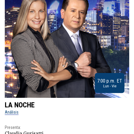
7:00 p.m. ET
Lun - Vie
LA NOCHE
L
Análisis
No
Presenta:
Pr
Claudia Gurisatti
Id