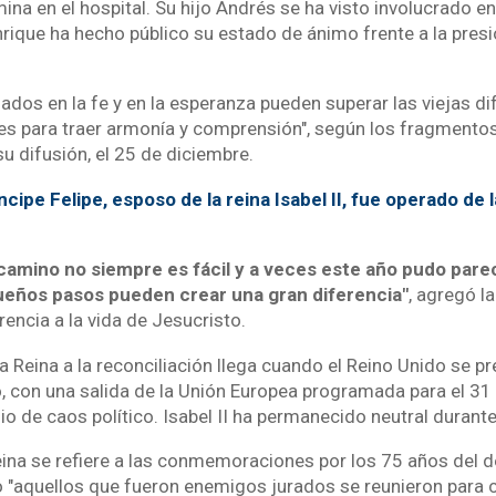
rmina en el hospital. Su hijo Andrés se ha visto involucrado 
Enrique ha hecho público su estado de ánimo frente a la pres
dos en la fe y en la esperanza pueden superar las viejas di
es para traer armonía y comprensión", según los fragmento
u difusión, el 25 de diciembre.
ncipe Felipe, esposo de la reina Isabel II, fue operado de
 camino no siempre es fácil y a veces este año pudo pare
eños pasos pueden crear una gran diferencia"
, agregó l
rencia a la vida de Jesucristo.
a Reina a la reconciliación llega cuando el Reino Unido se p
 con una salida de la Unión Europea programada para el 31
o de caos político. Isabel II ha permanecido neutral durant
Reina se refiere a las conmemoraciones por los 75 años del
 "aquellos que fueron enemigos jurados se reunieron para