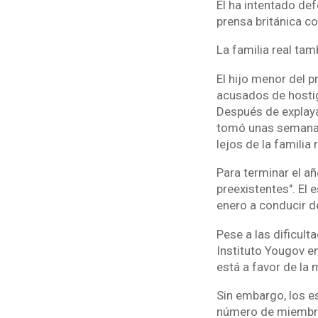
Él ha intentado de
prensa británica co
La familia real tam
El hijo menor del 
acusados de hostig
Después de explayar
tomó unas semanas 
lejos de la familia r
Para terminar el añ
preexistentes". El 
enero a conducir d
Pese a las dificult
Instituto Yougov en
está a favor de la
Sin embargo, los e
número de miembro