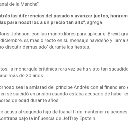
nal de la Mancha".
trás las diferencias del pasado y avanzar juntos, honramos
s para nosotros a un precio tan alto"
, agrega.
Boris Johnson, con las manos libres para aplicar el Brexit gra
e diciembre, es más directo en su mensaje navideño y llama 
o discutir demasiado" durante las fiestas.
os, la monarquía británica rara vez se ha visto tan sacudid
hace más de 20 años.
rnoso sea la amistad del príncipe Andrés con el financiero
uien se suicidó en prisión cuando estaba acusado de haber 
ores de edad durante años.
 acusa al segundo hijo de Isabel II de mantener relaciones 
ntraba bajo la influencia de Jeffrey Epstein.