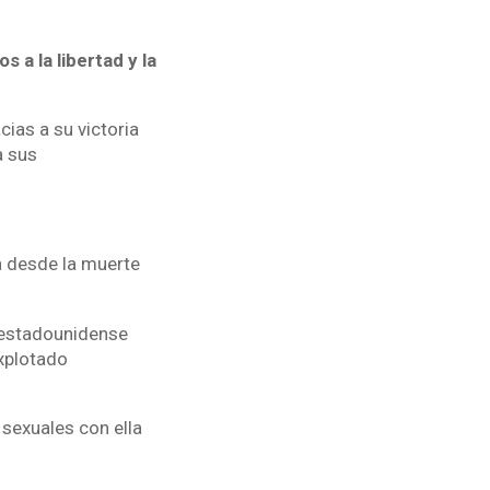
 a la libertad y la
cias a su victoria
a sus
a desde la muerte
 estadounidense
explotado
sexuales con ella