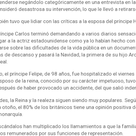
fenderse negándolo categóricamente en una entrevista en la
nsideró desastrosa su intervención, lo que le llevó a retirarse
bién tuvo que lidiar con las críticas a la esposa del príncipe
príncipe Carlos terminó demandando a varios diarios sensaci
ar a la actriz estadounidense como ya lo habían hecho con
se sobre las dificultades de la vida pública en un documenta
de descanso y pasará la Navidad, la primera de su hijo Arc
eal.
o, el príncipe Felipe, de 98 años, fue hospitalizado el vierne
esposo de la reina, conocido por su carácter impetuoso, tuvo
espués de haber provocado un accidente, del que salió ind
ades, la Reina y la realeza siguen siendo muy populares. Seg
 otoño, el 80% de los británicos tiene una opinión positiva de
 monarquía.
scándalos han multiplicado los llamamientos a que la familia
s remunerados por sus funciones de representación.