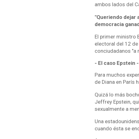
ambos lados del Ca
"Queriendo dejar a
democracia ganada
El primer ministro 
electoral del 12 d
conciudadanos "a n
- El caso Epstein -
Para muchos expert
de Diana en París 
Quizá lo más bocho
Jeffrey Epstein, q
sexualmente a men
Una estadounidense
cuando ésta se enco