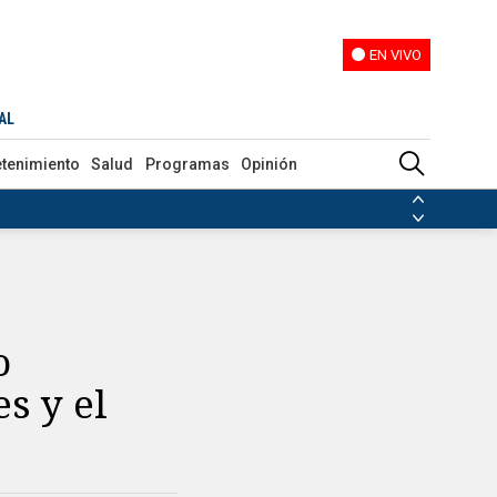
EN VIVO
EN VIVO
AL
etenimiento
Salud
Programas
Opinión
ias de las FARC
ezuela
Nicolás Maduro
Disidencias de las FARC
 en Venezuela
Nicolás Maduro
o
s y el