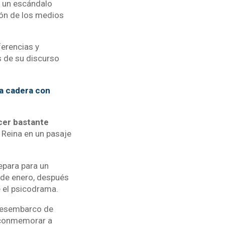
en un escándalo
ión de los medios
ferencias y
s de su discurso
 la cadera con
cer bastante
a Reina en un pasaje
repara para un
 de enero, después
e el psicodrama.
 desembarco de
 conmemorar a