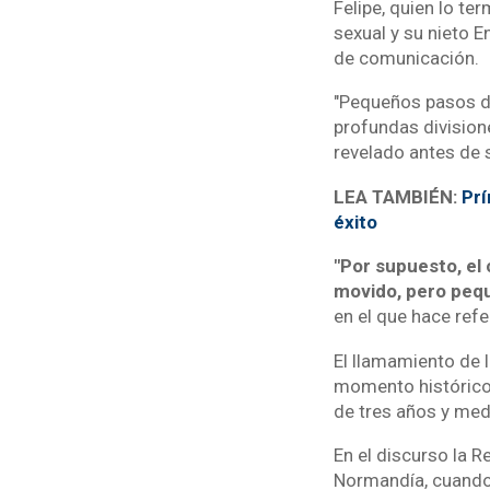
Felipe, quien lo te
sexual y su nieto 
de comunicación.
"Pequeños pasos da
profundas division
revelado antes de s
LEA TAMBIÉN:
Prí
éxito
"Por supuesto, el
movido, pero pequ
en el que hace refe
El llamamiento de l
momento histórico,
de tres años y medi
En el discurso la 
Normandía, cuando