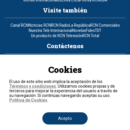
Visite también
Canal RCN
Noticias RCN
RCN Radio
La República
RCN Comerciales
Nuestra Tele Internacional
Novelas
Fides
TDT
Un producto de RCN Televisión
RCN Total
Contáctenos
Teléfono
+57 (601) 426 92 92
Cookies
Política de datos personales
Política de cookies
El uso de este sitio web implica la aceptación de los
Términos y condiciones
Términos y condiciones
. Utilizamos cookies propias y de
terceros para mejorar la experiencia del usuario a través de
su navegación. Si continúas navegando aceptas su uso.
© 2026, RCN Medios.
Política de Cookies
.
Todos los derechos reservados.
Organización Ardila Lülle - www.oal.com.co
Acepto