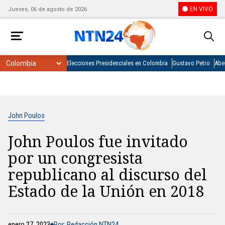
EN VIVO
Jueves, 06 de agosto de 2026
Elecciones Presidenciales en Colombia
Gustavo Petro
Abel
John Poulos
John Poulos fue invitado
por un congresista
republicano al discurso del
Estado de la Unión en 2018
enero 27, 2023
Por: Redacción NTN24