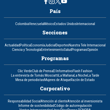
País
Colombia
Venezuela
México
Estados Unidos
Internacional
Secciones
Actualidad
Política
Economía
Judicial
Deportes
Nuestra Tele Internacional
Ciencia y Tecnología
Entretenimiento
Salud
Programas
Opinión
Programas
Clic Verde
Club de Prensa
El Informativo
Flash Fashion
La entrevista de Tomás Mosciatti
La Mañana
La Noche
La Tarde
Mesa de periodistas
Mujeres de Ataque
Razón de Estado
Corporativo
Responsabilidad Social
Atención al cliente
Atención al inversionista
Informe de sostenibilidad
Código de autorregulación
Ventas Internacionales
Línea Ética
Prensa RCN
OBA