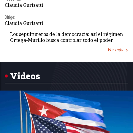
Claudia Gurisatti
Id
Dirige:
Dir
Claudia Gurisatti
Id
Los sepultureros de la democracia: así el régimen
Ortega-Murillo busca controlar todo el poder
Ver más
Item
1
of
5
Videos