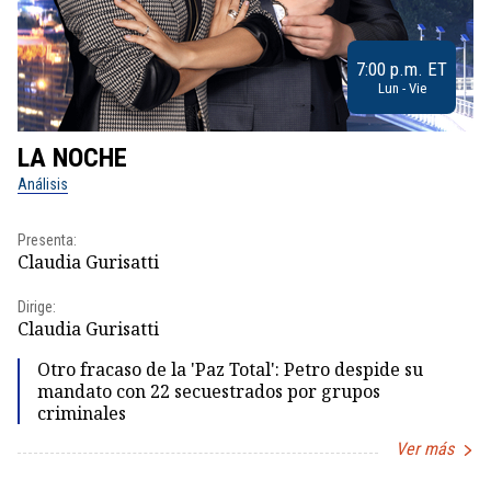
7:00 p.m. ET
Lun - Vie
LA NOCHE
L
Análisis
No
Presenta:
Pr
Claudia Gurisatti
Id
Dirige:
Dir
Claudia Gurisatti
Id
Otro fracaso de la 'Paz Total': Petro despide su
mandato con 22 secuestrados por grupos
criminales
Ver más
Item
1