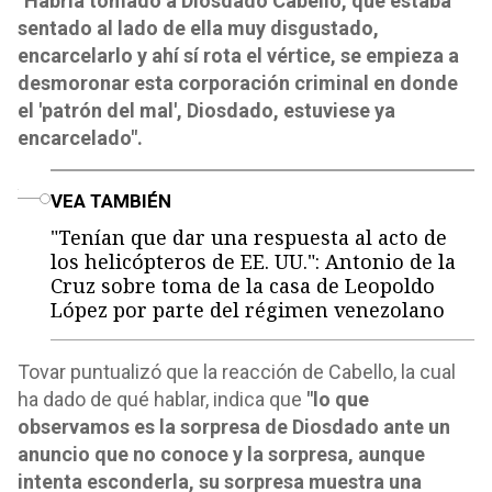
"Habría tomado a Diosdado Cabello, que estaba
sentado al lado de ella muy disgustado,
encarcelarlo y ahí sí rota el vértice, se empieza a
desmoronar esta corporación criminal en donde
el 'patrón del mal', Diosdado, estuviese ya
encarcelado".
o
VEA TAMBIÉN
"Tenían que dar una respuesta al acto de
los helicópteros de EE. UU.": Antonio de la
Cruz sobre toma de la casa de Leopoldo
López por parte del régimen venezolano
Tovar puntualizó que la reacción de Cabello, la cual
ha dado de qué hablar, indica que
"lo que
observamos es la sorpresa de Diosdado ante un
anuncio que no conoce y la sorpresa, aunque
intenta esconderla, su sorpresa muestra una