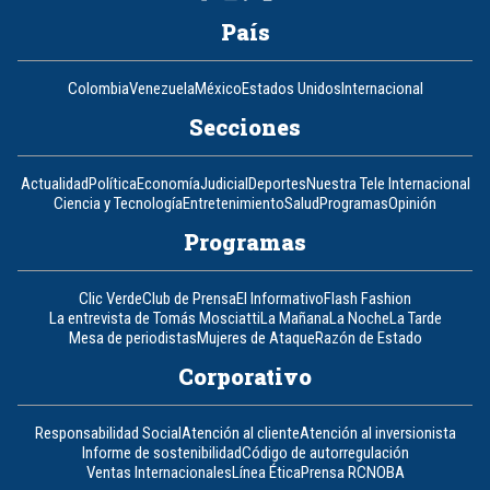
País
Colombia
Venezuela
México
Estados Unidos
Internacional
Secciones
Actualidad
Política
Economía
Judicial
Deportes
Nuestra Tele Internacional
Ciencia y Tecnología
Entretenimiento
Salud
Programas
Opinión
Programas
Clic Verde
Club de Prensa
El Informativo
Flash Fashion
La entrevista de Tomás Mosciatti
La Mañana
La Noche
La Tarde
Mesa de periodistas
Mujeres de Ataque
Razón de Estado
Corporativo
Responsabilidad Social
Atención al cliente
Atención al inversionista
Informe de sostenibilidad
Código de autorregulación
Ventas Internacionales
Línea Ética
Prensa RCN
OBA