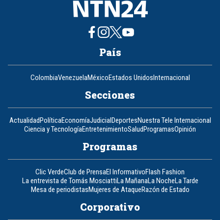
País
Colombia
Venezuela
México
Estados Unidos
Internacional
Secciones
Actualidad
Política
Economía
Judicial
Deportes
Nuestra Tele Internacional
Ciencia y Tecnología
Entretenimiento
Salud
Programas
Opinión
Programas
Clic Verde
Club de Prensa
El Informativo
Flash Fashion
La entrevista de Tomás Mosciatti
La Mañana
La Noche
La Tarde
Mesa de periodistas
Mujeres de Ataque
Razón de Estado
Corporativo