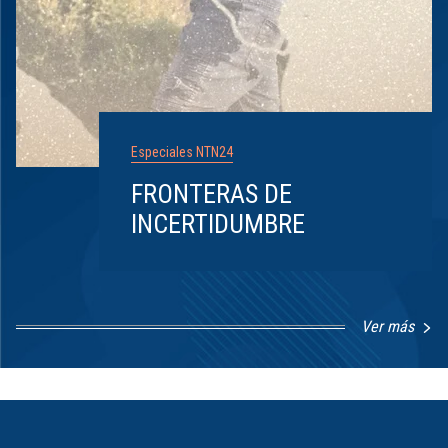
Especiales NTN24
FRONTERAS DE
INCERTIDUMBRE
Ver más
Item
1
of
8