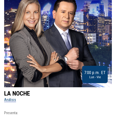
7:00 p.m. ET
Lun - Vie
LA NOCHE
L
Análisis
No
Presenta:
Pr