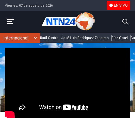
EN VIVO
Viernes, 07 de agosto de 2026
Raúl Castro
José Luis Rodríguez Zapatero
Díaz-Canel
Cu