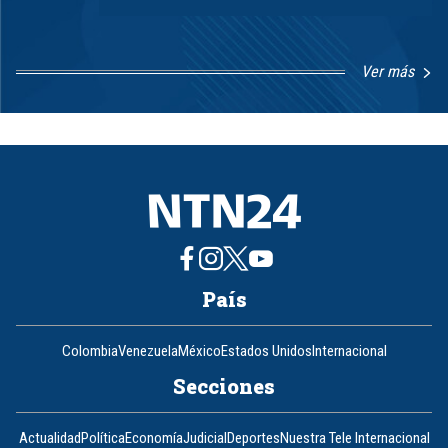
Ver más
Item
1
of
8
País
Colombia
Venezuela
México
Estados Unidos
Internacional
Secciones
Actualidad
Política
Economía
Judicial
Deportes
Nuestra Tele Internacional