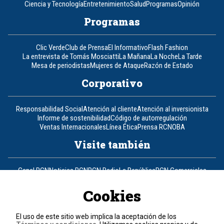
Ciencia y Tecnología
Entretenimiento
Salud
Programas
Opinión
Programas
Clic Verde
Club de Prensa
El Informativo
Flash Fashion
La entrevista de Tomás Mosciatti
La Mañana
La Noche
La Tarde
Mesa de periodistas
Mujeres de Ataque
Razón de Estado
Corporativo
Responsabilidad Social
Atención al cliente
Atención al inversionista
Informe de sostenibilidad
Código de autorregulación
Ventas Internacionales
Línea Ética
Prensa RCN
OBA
Visite también
Canal RCN
Noticias RCN
RCN Radio
La República
RCN Comerciales
Nuestra Tele Internacional
Novelas
Fides
TDT
Un producto de RCN Televisión
RCN Total
Cookies
Contáctenos
El uso de este sitio web implica la aceptación de los