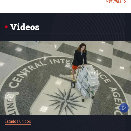
Ver más
Item
1
of
5
Videos
Estados Unidos