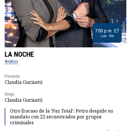
7:00 p.m. ET
Lun - Vie
LA NOCHE
L
Análisis
No
Presenta:
Pr
Claudia Gurisatti
Id
Dirige:
Dir
Claudia Gurisatti
Id
Otro fracaso de la 'Paz Total': Petro despide su
mandato con 22 secuestrados por grupos
criminales