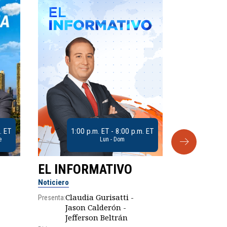
. ET
1:00 p.m. ET - 8:00 p.m. ET
e
Lun - Dom
EL INFORMATIVO
CLUB D
Noticiero
Análisis
Claudia Gurisatti -
Presenta:
Jason Calderón -
Robe
Presenta:
Jefferson Beltrán