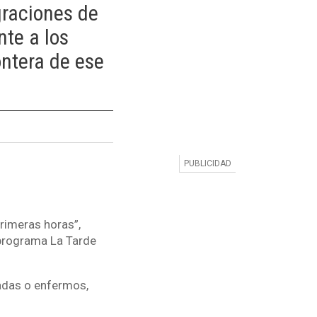
graciones de
nte a los
ontera de ese
rimeras horas”,
 programa La Tarde
adas o enfermos,