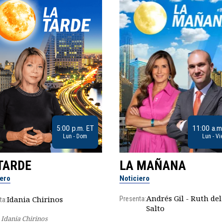
5:00 p.m. ET
11:00 a.m
Lun - Dom
Lun - Vi
TARDE
LA MAÑANA
iero
Noticiero
Andrés Gil - Ruth del
Idania Chirinos
Presenta:
ta:
Salto
Idania Chirinos