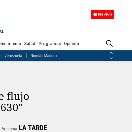
EN VIVO
EN VIVO
ias de las FARC
AL
ezuela
Nicolás Maduro
etenimiento
Salud
Programas
Opinión
Disidencias de las FARC
 en Venezuela
Nicolás Maduro
 flujo
.630"
LA TARDE
Programa: