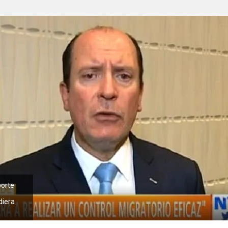
porte
diera