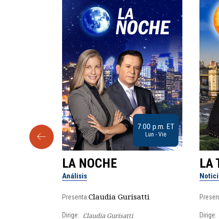
9:30 a.m. ET
7:00 p.m. ET
Sab
Lun - Vie
LA NOCHE
LA 
Análisis
Notic
lgo
Claudia Gurisatti
Presenta:
Presen
Dirige:
Claudia Gurisatti
Dirige: