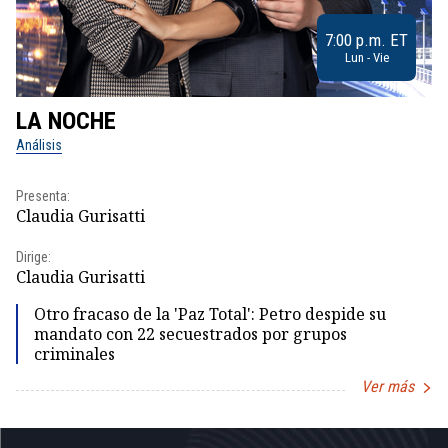
7:00 p.m. ET
Lun - Vie
LA NOCHE
L
Análisis
No
Presenta:
Pr
Claudia Gurisatti
Id
Dirige:
Dir
Claudia Gurisatti
Id
Otro fracaso de la 'Paz Total': Petro despide su
mandato con 22 secuestrados por grupos
criminales
Ver más
Item
1
of