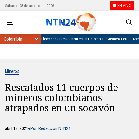
EN VIVO
Sábado, 08 de agosto de 2026
Elecciones Presidenciales en Colombia
Gustavo Petro
Abel
Mineros
Rescatados 11 cuerpos de
mineros colombianos
atrapados en un socavón
abril 18, 2021
Por: Redacción NTN24