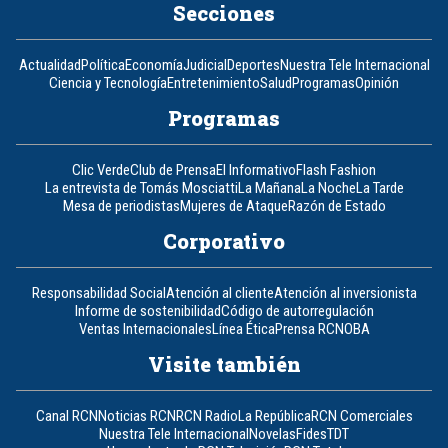
Secciones
Actualidad
Política
Economía
Judicial
Deportes
Nuestra Tele Internacional
Ciencia y Tecnología
Entretenimiento
Salud
Programas
Opinión
Programas
Clic Verde
Club de Prensa
El Informativo
Flash Fashion
La entrevista de Tomás Mosciatti
La Mañana
La Noche
La Tarde
Mesa de periodistas
Mujeres de Ataque
Razón de Estado
Corporativo
Responsabilidad Social
Atención al cliente
Atención al inversionista
Informe de sostenibilidad
Código de autorregulación
Ventas Internacionales
Línea Ética
Prensa RCN
OBA
Visite también
Canal RCN
Noticias RCN
RCN Radio
La República
RCN Comerciales
Nuestra Tele Internacional
Novelas
Fides
TDT