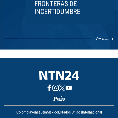
FRONTERAS DE
INCERTIDUMBRE
Ver más
Item
1
of
8
País
Colombia
Venezuela
México
Estados Unidos
Internacional