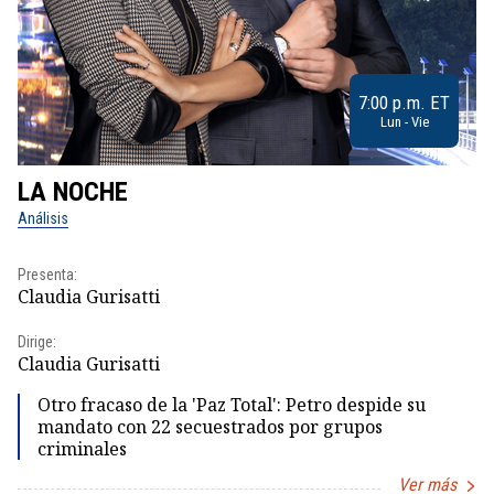
7:00 p.m. ET
Lun - Vie
LA NOCHE
L
Análisis
No
Presenta:
Pr
Claudia Gurisatti
Id
Dirige:
Dir
Claudia Gurisatti
Id
Otro fracaso de la 'Paz Total': Petro despide su
mandato con 22 secuestrados por grupos
criminales
Ver más