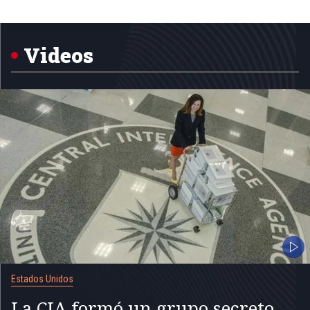
Item
1
of
5
Videos
Estados Unidos
La CIA formó un grupo secreto