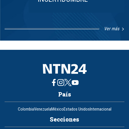
Ver más
Item
1
of
8
País
Colombia
Venezuela
México
Estados Unidos
Internacional
Secciones