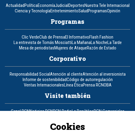
Actualidad
Política
Economía
Judicial
Deportes
Nuestra Tele Internacional
Ciencia y Tecnología
Entretenimiento
Salud
Programas
Opinión
Programas
Clic Verde
Club de Prensa
El Informativo
Flash Fashion
La entrevista de Tomás Mosciatti
La Mañana
La Noche
La Tarde
Mesa de periodistas
Mujeres de Ataque
Razón de Estado
Corporativo
Responsabilidad Social
Atención al cliente
Atención al inversionista
Informe de sostenibilidad
Código de autorregulación
Ventas Internacionales
Línea Ética
Prensa RCN
OBA
Visite también
Canal RCN
Noticias RCN
RCN Radio
La República
RCN Comerciales
Nuestra Tele Internacional
Novelas
Fides
TDT
Un producto de RCN Televisión
RCN Total
Cookies
Contáctenos