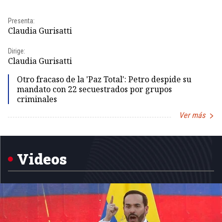
Presenta:
Pr
Claudia Gurisatti
Id
Dirige:
Dir
Claudia Gurisatti
Id
Otro fracaso de la 'Paz Total': Petro despide su
mandato con 22 secuestrados por grupos
criminales
Ver más
Item
1
of
5
Videos