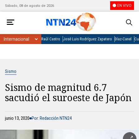
EN VIVO
Sábado, 08 de agosto de 2026
Raúl Castro
José Luis Rodríguez Zapatero
Díaz-Canel
Cu
Sismo
Sismo de magnitud 6.7
sacudió el suroeste de Japón
junio 13, 2020
Por: Redacción NTN24