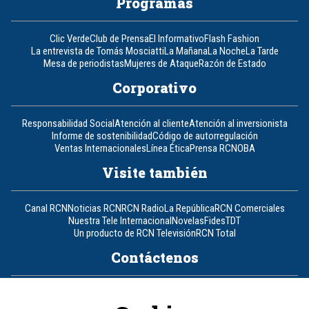
Programas
Clic Verde
Club de Prensa
El Informativo
Flash Fashion
La entrevista de Tomás Mosciatti
La Mañana
La Noche
La Tarde
Mesa de periodistas
Mujeres de Ataque
Razón de Estado
Corporativo
Responsabilidad Social
Atención al cliente
Atención al inversionista
Informe de sostenibilidad
Código de autorregulación
Ventas Internacionales
Línea Ética
Prensa RCN
OBA
Visite también
Canal RCN
Noticias RCN
RCN Radio
La República
RCN Comerciales
Nuestra Tele Internacional
Novelas
Fides
TDT
Un producto de RCN Televisión
RCN Total
Contáctenos
Teléfono
+57 (601) 426 92 92