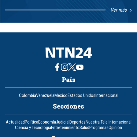
Ver más
Item
1
of
8
País
Colombia
Venezuela
México
Estados Unidos
Internacional
Secciones
Actualidad
Política
Economía
Judicial
Deportes
Nuestra Tele Internacional
Ciencia y Tecnología
Entretenimiento
Salud
Programas
Opinión