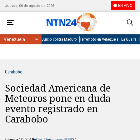
EN VIVO
Jueves, 06 de agosto de 2026
Juicio contra Maduro
Terremoto en Venezuela
La Guaira
Carabobo
Sociedad Americana de
Meteoros pone en duda
evento registrado en
Carabobo
febrero 10, 2019
Por: Redacción NTN24