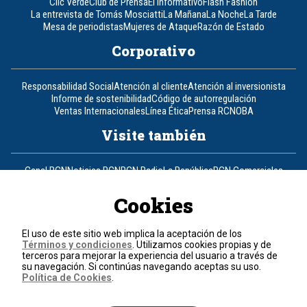
Clic Verde
Club de Prensa
El Informativo
Flash Fashion
La entrevista de Tomás Mosciatti
La Mañana
La Noche
La Tarde
Mesa de periodistas
Mujeres de Ataque
Razón de Estado
Corporativo
Responsabilidad Social
Atención al cliente
Atención al inversionista
Informe de sostenibilidad
Código de autorregulación
Ventas Internacionales
Línea Ética
Prensa RCN
OBA
Visite también
Canal RCN
Noticias RCN
RCN Radio
La República
RCN Comerciales
Nuestra Tele Internacional
Novelas
Fides
TDT
Un producto de RCN Televisión
RCN Total
Cookies
Contáctenos
El uso de este sitio web implica la aceptación de los
Términos y condiciones
. Utilizamos cookies propias y de
Teléfono
+57 (601) 426 92 92
terceros para mejorar la experiencia del usuario a través de
su navegación. Si continúas navegando aceptas su uso.
Política de Cookies
.
Política de datos personales
Política de cookies