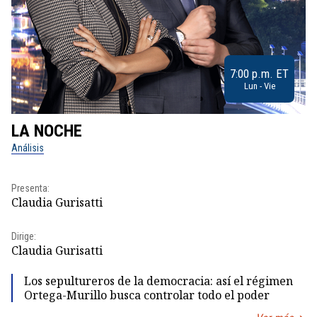
7:00 p.m. ET
Lun - Vie
LA NOCHE
L
Análisis
No
Presenta:
Pr
Claudia Gurisatti
Id
Dirige:
Dir
Claudia Gurisatti
Id
Los sepultureros de la democracia: así el régimen
Ortega-Murillo busca controlar todo el poder