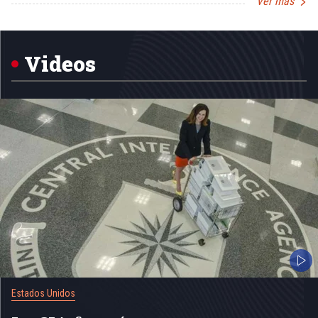
Ver más
Item
1
of
5
Videos
Estados Unidos