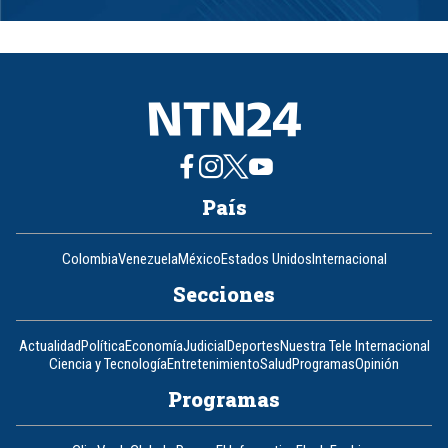
1
of
8
País
Colombia
Venezuela
México
Estados Unidos
Internacional
Secciones
Actualidad
Política
Economía
Judicial
Deportes
Nuestra Tele Internacional
Ciencia y Tecnología
Entretenimiento
Salud
Programas
Opinión
Programas