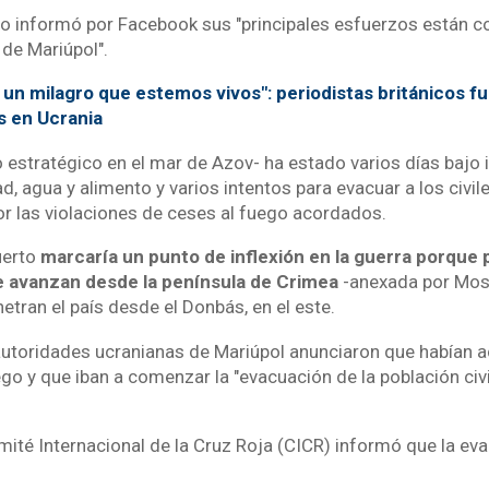
ano informó por Facebook sus "principales esfuerzos están 
 de Mariúpol".
 un milagro que estemos vivos": periodistas británicos
s en Ucrania
o estratégico en el mar de Azov- ha estado varios días bajo
dad, agua y alimento y varios intentos para evacuar a los civi
r las violaciones de ceses al fuego acordados.
uerto
marcaría un punto de inflexión en la guerra porque p
ue avanzan desde la península de Crimea
-anexada por Mos
etran el país desde el Donbás, en el este.
utoridades ucranianas de Mariúpol anunciaron que habían 
ego y que iban a comenzar la "evacuación de la población civi
mité Internacional de la Cruz Roja (CICR) informó que la ev