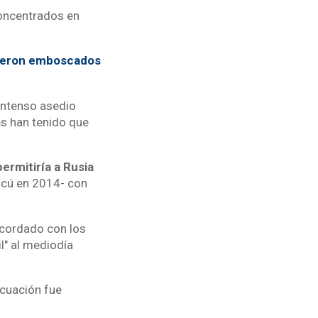
concentrados en
 fueron emboscados
 intenso asedio
les han tenido que
ermitiría a Rusia
cú en 2014- con
acordado con los
l" al mediodía
acuación fue