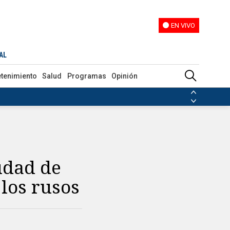
EN VIVO
EN VIVO
AL
etenimiento
Salud
Programas
Opinión
ias de las FARC
ezuela
Nicolás Maduro
Disidencias de las FARC
 en Venezuela
Nicolás Maduro
iudad de
los rusos