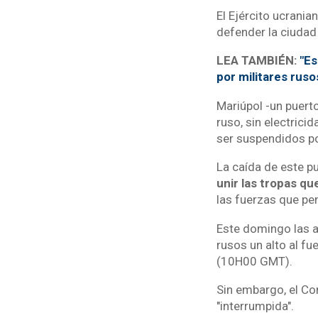
El Ejército ucrani
defender la ciudad
LEA TAMBIÉN:
"Es
por militares ruso
Mariúpol -un puert
ruso, sin electrici
ser suspendidos po
La caída de este p
unir las tropas q
las fuerzas que pen
Este domingo las a
rusos un alto al fu
(10H00 GMT).
Sin embargo, el Co
"interrumpida".