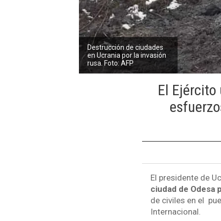
Destrucción de ciudades
en Ucrania por la invasión
rusa. Foto: AFP
El Ejércit
esfuerzo
El presidente de Uc
ciudad de Odesa 
de civiles en el pu
Internacional.