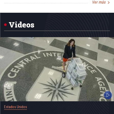
Ver más
Item
1
of
5
Videos
Estados Unidos