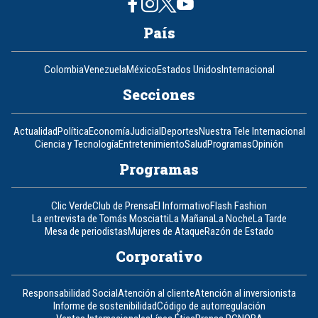
País
Colombia
Venezuela
México
Estados Unidos
Internacional
Secciones
Actualidad
Política
Economía
Judicial
Deportes
Nuestra Tele Internacional
Ciencia y Tecnología
Entretenimiento
Salud
Programas
Opinión
Programas
Clic Verde
Club de Prensa
El Informativo
Flash Fashion
La entrevista de Tomás Mosciatti
La Mañana
La Noche
La Tarde
Mesa de periodistas
Mujeres de Ataque
Razón de Estado
Corporativo
Responsabilidad Social
Atención al cliente
Atención al inversionista
Informe de sostenibilidad
Código de autorregulación