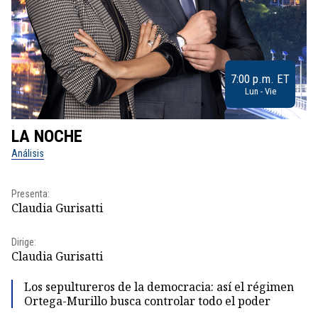
7:00 p.m. ET
Lun - Vie
LA NOCHE
L
Análisis
No
Presenta:
Pr
Claudia Gurisatti
Id
Dirige:
Dir
Claudia Gurisatti
Id
Los sepultureros de la democracia: así el régimen
Ortega-Murillo busca controlar todo el poder