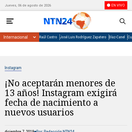
EN VIVO
Jueves, 06 de agosto de 2026
Raúl Castro
José Luis Rodríguez Zapatero
Díaz-Canel
Cu
Instagram
¡No aceptarán menores de
13 años! Instagram exigirá
fecha de nacimiento a
nuevos usuarios
diciembre 7, 2019
Por: Redacción NTN24