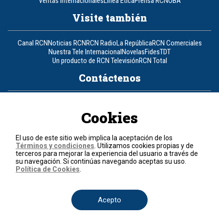
Ventas Internacionales
Línea Ética
Prensa RCN
OBA
Visite también
Canal RCN
Noticias RCN
RCN Radio
La República
RCN Comerciales
Nuestra Tele Internacional
Novelas
Fides
TDT
Un producto de RCN Televisión
RCN Total
Contáctenos
Teléfono
+57 (601) 426 92 92
Cookies
Política de datos personales
Política de cookies
El uso de este sitio web implica la aceptación de los
Términos y condiciones
Términos y condiciones
. Utilizamos cookies propias y de
terceros para mejorar la experiencia del usuario a través de
su navegación. Si continúas navegando aceptas su uso.
© 2026, RCN Medios.
Política de Cookies
.
Todos los derechos reservados.
Organización Ardila Lülle - www.oal.com.co
Acepto