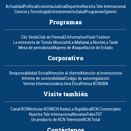
Actualidad
Política
Economía
Judicial
Deportes
Nuestra Tele Internacional
Ciencia y Tecnología
Entretenimiento
Salud
Programas
Opinión
Programas
Clic Verde
Club de Prensa
El Informativo
Flash Fashion
La entrevista de Tomás Mosciatti
La Mañana
La Noche
La Tarde
Mesa de periodistas
Mujeres de Ataque
Razón de Estado
Corporativo
Responsabilidad Social
Atención al cliente
Atención al inversionista
Informe de sostenibilidad
Código de autorregulación
Ventas Internacionales
Línea Ética
Prensa RCN
OBA
Visite también
Canal RCN
Noticias RCN
RCN Radio
La República
RCN Comerciales
Nuestra Tele Internacional
Novelas
Fides
TDT
Un producto de RCN Televisión
RCN Total
Contáctenos