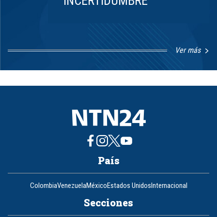
INCERTIDUMBRE
Ver más
Item
1
of
8
País
Colombia
Venezuela
México
Estados Unidos
Internacional
Secciones