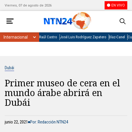
EN VIVO
Viernes, 07 de agosto de 2026
Raúl Castro
José Luis Rodríguez Zapatero
Díaz-Canel
Cu
Dubái
Primer museo de cera en el
mundo árabe abrirá en
Dubái
junio 22, 2021
Por: Redacción NTN24