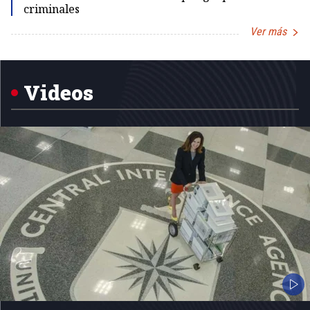
criminales
Ver más
Item
1
of
5
Videos