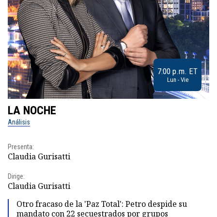
7:00 p.m. ET
Lun - Vie
LA NOCHE
L
Análisis
No
Presenta:
Pr
Claudia Gurisatti
Id
Dirige:
Dir
Claudia Gurisatti
Id
Otro fracaso de la 'Paz Total': Petro despide su
mandato con 22 secuestrados por grupos