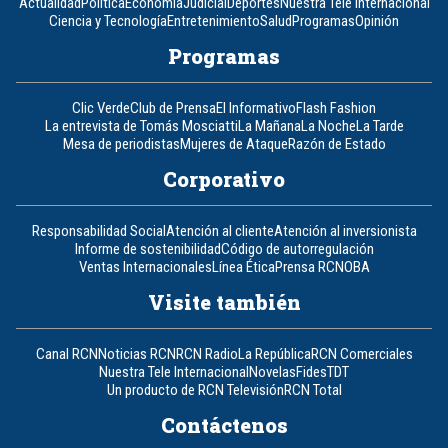
Actualidad
Política
Economía
Judicial
Deportes
Nuestra Tele Internacional
Ciencia y Tecnología
Entretenimiento
Salud
Programas
Opinión
Programas
Clic Verde
Club de Prensa
El Informativo
Flash Fashion
La entrevista de Tomás Mosciatti
La Mañana
La Noche
La Tarde
Mesa de periodistas
Mujeres de Ataque
Razón de Estado
Corporativo
Responsabilidad Social
Atención al cliente
Atención al inversionista
Informe de sostenibilidad
Código de autorregulación
Ventas Internacionales
Línea Ética
Prensa RCN
OBA
Visite también
Canal RCN
Noticias RCN
RCN Radio
La República
RCN Comerciales
Nuestra Tele Internacional
Novelas
Fides
TDT
Un producto de RCN Televisión
RCN Total
Contáctenos