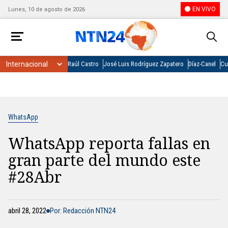
EN VIVO
Lunes, 10 de agosto de 2026
Raúl Castro
José Luis Rodríguez Zapatero
Díaz-Canel
Cu
WhatsApp
WhatsApp reporta fallas en
gran parte del mundo este
#28Abr
abril 28, 2022
Por: Redacción NTN24