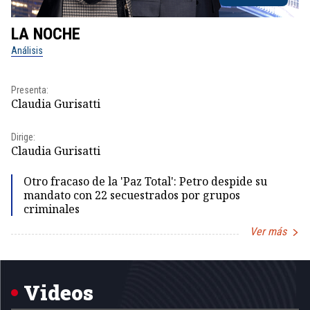
LA NOCHE
L
Análisis
No
Pr
Presenta:
Id
Claudia Gurisatti
Dir
Dirige:
Id
Claudia Gurisatti
Otro fracaso de la 'Paz Total': Petro despide su
mandato con 22 secuestrados por grupos
criminales
Ver más
Item
1
of
5
Videos