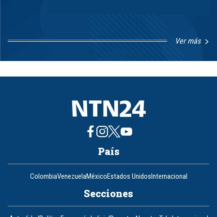
Ver más
Item
1
of
8
País
Colombia
Venezuela
México
Estados Unidos
Internacional
Secciones