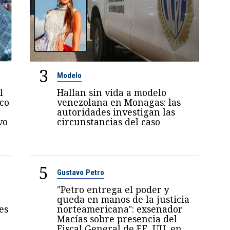
3
Modelo
l
Hallan sin vida a modelo
oco
venezolana en Monagas: las
autoridades investigan las
vo
circunstancias del caso
5
Gustavo Petro
"Petro entrega el poder y
queda en manos de la justicia
es
norteamericana": exsenador
Macías sobre presencia del
Fiscal General de EE. UU. en