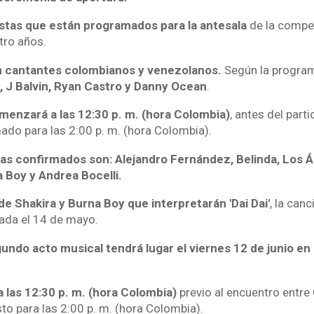
tistas que están programados para la antesala
de la compet
tro años.
an cantantes colombianos y venezolanos.
Según la program
, J Balvin, Ryan Castro y Danny Ocean
.
menzará a las 12:30 p. m. (hora Colombia)
, antes del part
ado para las 2:00 p. m. (hora Colombia).
stas confirmados son: Alejandro Fernández, Belinda, Los 
 Boy y Andrea Bocelli.
 de Shakira y Burna Boy que interpretarán 'Dai Dai'
, la canc
ada el 14 de mayo.
gundo acto musical tendrá lugar el viernes 12 de junio en
 a las 12:30 p. m. (hora Colombia)
previo al encuentro entre
to para las 2:00 p. m. (hora Colombia).