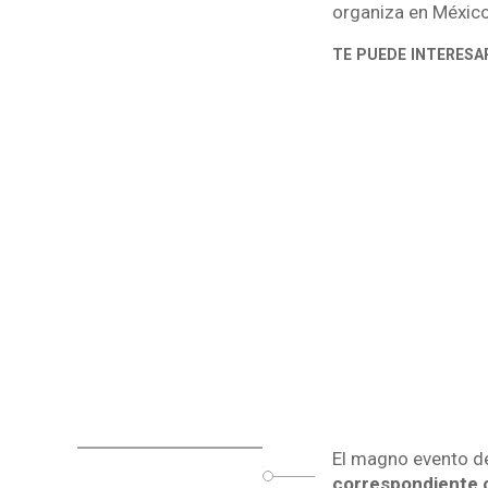
organiza en México
TE PUEDE INTERESA
El magno evento de
o
correspondiente 