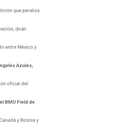
ición que paraliza
ación, dirán
ido entre México y
Ángeles Azules,
ión oficial del
 el BMO Field de
 Canadá y Bosnia y