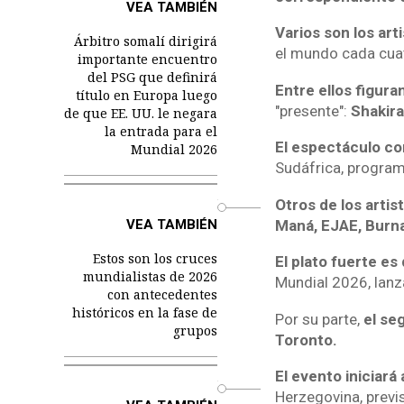
VEA TAMBIÉN
Varios son los ar
Árbitro somalí dirigirá
el mundo cada cua
importante encuentro
del PSG que definirá
Entre ellos figur
título en Europa luego
"presente":
Shakira
de que EE. UU. le negara
la entrada para el
El espectáculo co
Mundial 2026
Sudáfrica, program
Otros de los arti
o
Maná, EJAE, Burna
VEA TAMBIÉN
Estos son los cruces
El plato fuerte es
mundialistas de 2026
Mundial 2026, lanz
con antecedentes
históricos en la fase de
Por su parte,
el se
grupos
Toronto.
El evento iniciará
o
Herzegovina, previs