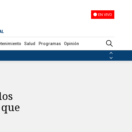
EN VIVO
EN VIVO
de inauguración este jueves en México
AL
etenimiento
Salud
Programas
Opinión
ias de las FARC
ezuela
Nicolás Maduro
Disidencias de las FARC
 en Venezuela
Nicolás Maduro
los
 que