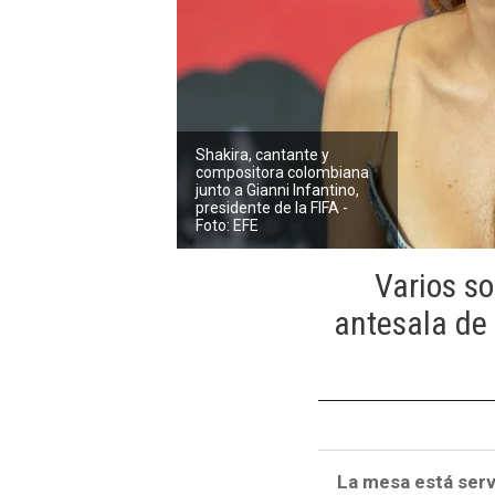
Shakira, cantante y
compositora colombiana
junto a Gianni Infantino,
presidente de la FIFA -
Foto: EFE
Varios s
antesala de
La mesa está servi