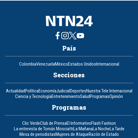
8
País
Colombia
Venezuela
México
Estados Unidos
Internacional
Secciones
Actualidad
Política
Economía
Judicial
Deportes
Nuestra Tele Internacional
Ciencia y Tecnología
Entretenimiento
Salud
Programas
Opinión
Programas
Clic Verde
Club de Prensa
El Informativo
Flash Fashion
La entrevista de Tomás Mosciatti
La Mañana
La Noche
La Tarde
Mesa de periodistas
Mujeres de Ataque
Razón de Estado