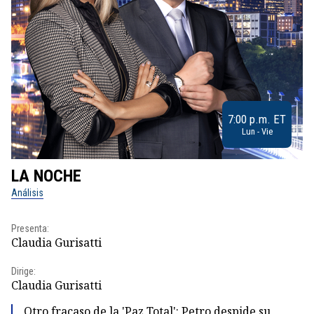
7:00 p.m. ET
Lun - Vie
LA NOCHE
L
Análisis
No
Presenta:
Pr
Claudia Gurisatti
Id
Dirige:
Dir
Claudia Gurisatti
Id
Otro fracaso de la 'Paz Total': Petro despide su