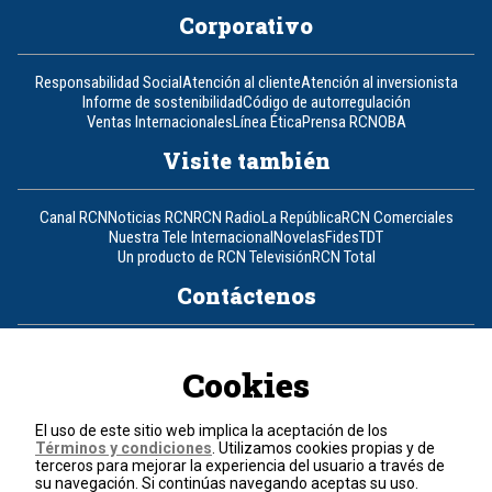
Corporativo
Responsabilidad Social
Atención al cliente
Atención al inversionista
Informe de sostenibilidad
Código de autorregulación
Ventas Internacionales
Línea Ética
Prensa RCN
OBA
Visite también
Canal RCN
Noticias RCN
RCN Radio
La República
RCN Comerciales
Nuestra Tele Internacional
Novelas
Fides
TDT
Un producto de RCN Televisión
RCN Total
Contáctenos
Teléfono
+57 (601) 426 92 92
Cookies
Política de datos personales
Política de cookies
El uso de este sitio web implica la aceptación de los
Términos y condiciones
Términos y condiciones
. Utilizamos cookies propias y de
terceros para mejorar la experiencia del usuario a través de
su navegación. Si continúas navegando aceptas su uso.
© 2026, RCN Medios.