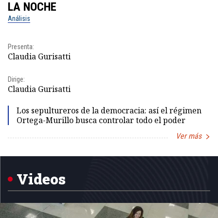
LA NOCHE
L
Análisis
No
Pr
Presenta:
Id
Claudia Gurisatti
Dir
Dirige:
Id
Claudia Gurisatti
Los sepultureros de la democracia: así el régimen
Ortega-Murillo busca controlar todo el poder
Ver más
Item
1
of
5
Videos