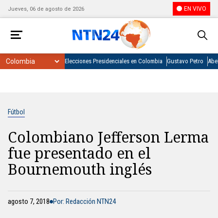
EN VIVO
Jueves, 06 de agosto de 2026
Elecciones Presidenciales en Colombia
Gustavo Petro
Abel
Fútbol
Colombiano Jefferson Lerma
fue presentado en el
Bournemouth inglés
agosto 7, 2018
Por: Redacción NTN24