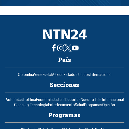
1
of
8
País
Colombia
Venezuela
México
Estados Unidos
Internacional
Secciones
Actualidad
Política
Economía
Judicial
Deportes
Nuestra Tele Internacional
Ciencia y Tecnología
Entretenimiento
Salud
Programas
Opinión
Programas