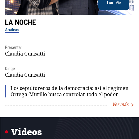
Lun - Vie
LA NOCHE
L
Análisis
No
Presenta:
Pr
Claudia Gurisatti
Id
Dirige:
Dir
Claudia Gurisatti
Id
Los sepultureros de la democracia: así el régimen
Ortega-Murillo busca controlar todo el poder
Ver más
Item
1
of
5
Videos