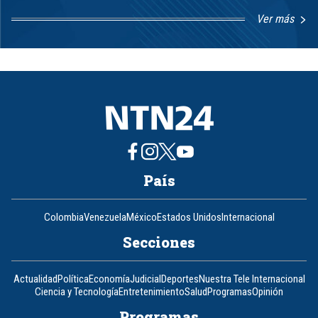
Ver más
Item
1
of
8
País
Colombia
Venezuela
México
Estados Unidos
Internacional
Secciones
Actualidad
Política
Economía
Judicial
Deportes
Nuestra Tele Internacional
Ciencia y Tecnología
Entretenimiento
Salud
Programas
Opinión
Programas