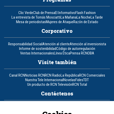
Clic Verde
Club de Prensa
El Informativo
Flash Fashion
La entrevista de Tomás Mosciatti
La Mañana
La Noche
La Tarde
Mesa de periodistas
Mujeres de Ataque
Razón de Estado
Corporativo
Responsabilidad Social
Atención al cliente
Atención al inversionista
Informe de sostenibilidad
Código de autorregulación
Ventas Internacionales
Línea Ética
Prensa RCN
OBA
Visite también
Canal RCN
Noticias RCN
RCN Radio
La República
RCN Comerciales
Nuestra Tele Internacional
Novelas
Fides
TDT
Un producto de RCN Televisión
RCN Total
Contáctenos
Teléfono
+57 (601) 426 92 92