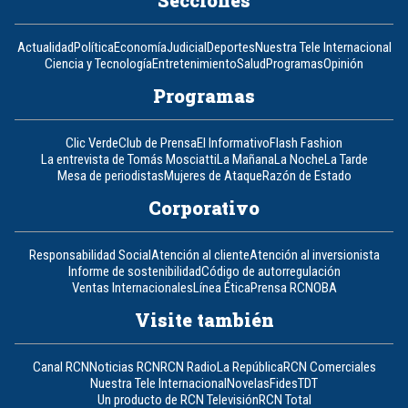
Secciones
Actualidad
Política
Economía
Judicial
Deportes
Nuestra Tele Internacional
Ciencia y Tecnología
Entretenimiento
Salud
Programas
Opinión
Programas
Clic Verde
Club de Prensa
El Informativo
Flash Fashion
La entrevista de Tomás Mosciatti
La Mañana
La Noche
La Tarde
Mesa de periodistas
Mujeres de Ataque
Razón de Estado
Corporativo
Responsabilidad Social
Atención al cliente
Atención al inversionista
Informe de sostenibilidad
Código de autorregulación
Ventas Internacionales
Línea Ética
Prensa RCN
OBA
Visite también
Canal RCN
Noticias RCN
RCN Radio
La República
RCN Comerciales
Nuestra Tele Internacional
Novelas
Fides
TDT
Un producto de RCN Televisión
RCN Total