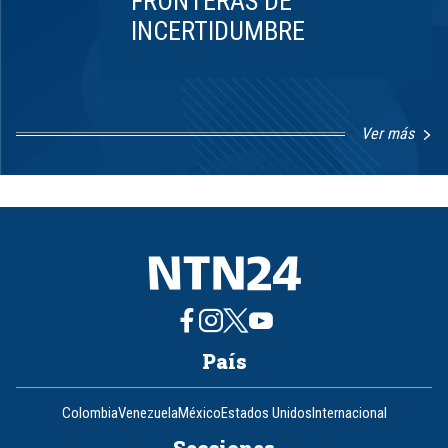
FRONTERAS DE
INCERTIDUMBRE
Ver más
Item
1
of
8
País
Colombia
Venezuela
México
Estados Unidos
Internacional