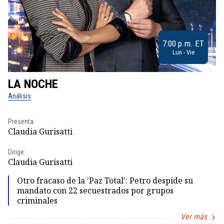
7:00 p.m. ET
Lun - Vie
LA NOCHE
L
Análisis
No
Presenta:
Pr
Claudia Gurisatti
Id
Dirige:
Dir
Claudia Gurisatti
Id
Otro fracaso de la 'Paz Total': Petro despide su
mandato con 22 secuestrados por grupos
criminales
Ver más