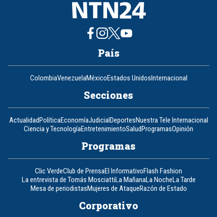
País
Colombia
Venezuela
México
Estados Unidos
Internacional
Secciones
Actualidad
Política
Economía
Judicial
Deportes
Nuestra Tele Internacional
Ciencia y Tecnología
Entretenimiento
Salud
Programas
Opinión
Programas
Clic Verde
Club de Prensa
El Informativo
Flash Fashion
La entrevista de Tomás Mosciatti
La Mañana
La Noche
La Tarde
Mesa de periodistas
Mujeres de Ataque
Razón de Estado
Corporativo