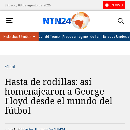
EN VIVO
Sábado, 08 de agosto de 2026
Donald Trump
Ataque al régimen de Irán
Estados Unidos at
Fútbol
Hasta de rodillas: así
homenajearon a George
Floyd desde el mundo del
fútbol
junio 1, 2020
Por: Redacción NTN24