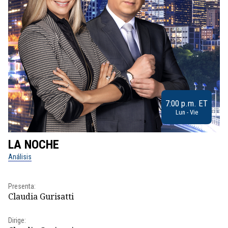
7:00 p.m. ET
Lun - Vie
LA NOCHE
L
Análisis
No
Presenta:
Pr
Claudia Gurisatti
Id
Dirige:
Dir