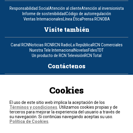
Responsabilidad Social
Atención al cliente
Atención al inversionista
Informe de sostenibilidad
Código de autorregulación
Ventas Internacionales
Línea Ética
Prensa RCN
OBA
Visite también
Canal RCN
Noticias RCN
RCN Radio
La República
RCN Comerciales
Nuestra Tele Internacional
Novelas
Fides
TDT
Un producto de RCN Televisión
RCN Total
Contáctenos
Teléfono
+57 (601) 426 92 92
Cookies
Política de datos personales
Política de cookies
El uso de este sitio web implica la aceptación de los
Términos y condiciones
Términos y condiciones
. Utilizamos cookies propias y de
terceros para mejorar la experiencia del usuario a través de
su navegación. Si continúas navegando aceptas su uso.
© 2026, RCN Medios.
Política de Cookies
.
Todos los derechos reservados.
Organización Ardila Lülle - www.oal.com.co