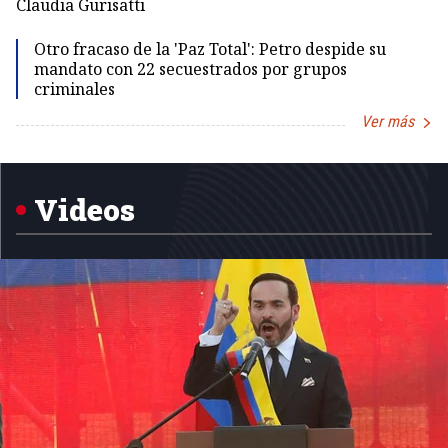
Claudia Gurisatti
Id
Otro fracaso de la 'Paz Total': Petro despide su
mandato con 22 secuestrados por grupos
criminales
Ver más
Item
1
of
5
Videos