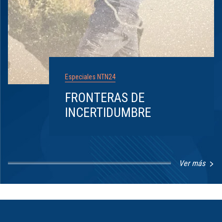
Especiales NTN24
FRONTERAS DE
INCERTIDUMBRE
Ver más
Item
1
of
8