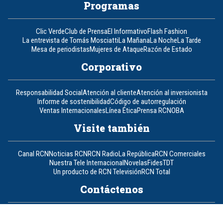
Programas
Clic Verde
Club de Prensa
El Informativo
Flash Fashion
La entrevista de Tomás Mosciatti
La Mañana
La Noche
La Tarde
Mesa de periodistas
Mujeres de Ataque
Razón de Estado
Corporativo
Responsabilidad Social
Atención al cliente
Atención al inversionista
Informe de sostenibilidad
Código de autorregulación
Ventas Internacionales
Línea Ética
Prensa RCN
OBA
Visite también
Canal RCN
Noticias RCN
RCN Radio
La República
RCN Comerciales
Nuestra Tele Internacional
Novelas
Fides
TDT
Un producto de RCN Televisión
RCN Total
Contáctenos
Teléfono
+57 (601) 426 92 92