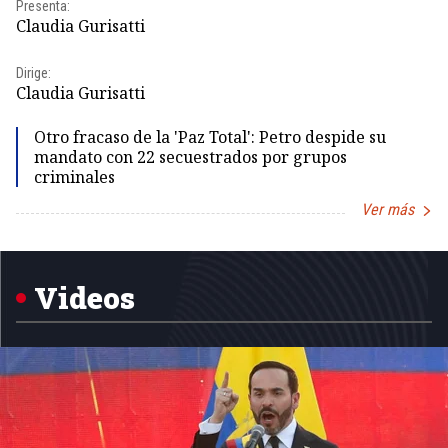
Presenta:
Id
Claudia Gurisatti
Dir
Dirige:
Id
Claudia Gurisatti
Otro fracaso de la 'Paz Total': Petro despide su
mandato con 22 secuestrados por grupos
criminales
Ver más
Item
1
of
5
Videos