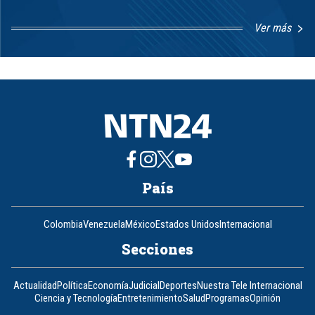
Ver más
Item
1
of
8
País
Colombia
Venezuela
México
Estados Unidos
Internacional
Secciones
Actualidad
Política
Economía
Judicial
Deportes
Nuestra Tele Internacional
Ciencia y Tecnología
Entretenimiento
Salud
Programas
Opinión