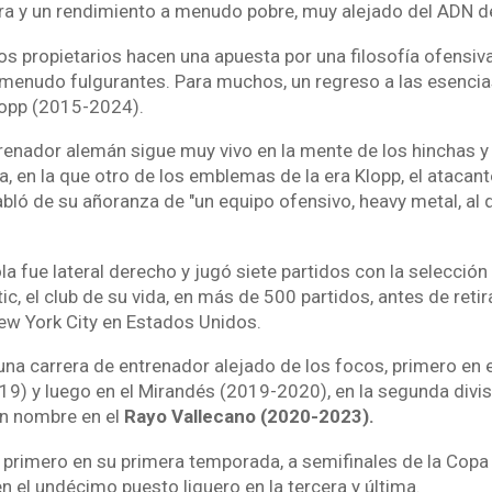
ura y un rendimiento a menudo pobre, muy alejado del ADN de
 los propietarios hacen una apuesta por una filosofía ofensiv
 menudo fulgurantes. Para muchos, un regreso a las esencias
lopp (2015-2024).
trenador alemán sigue muy vivo en la mente de los hinchas 
, en la que otro de los emblemas de la era Klopp, el atacant
ló de su añoranza de "un equipo ofensivo, heavy metal, al 
a fue lateral derecho y jugó siete partidos con la selección 
ic, el club de su vida, en más de 500 partidos, antes de retir
w York City en Estados Unidos.
a carrera de entrenador alejado de los focos, primero en 
19) y luego en el Mirandés (2019-2020), en la segunda divis
un nombre en el
Rayo Vallecano (2020-2023).
 primero en su primera temporada, a semifinales de la Copa 
n el undécimo puesto liguero en la tercera y última.