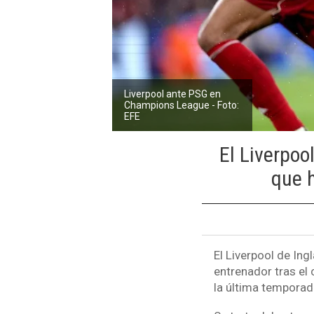
Liverpool ante PSG en
Champions League - Foto:
EFE
El Liverpoo
que h
El Liverpool de Ing
entrenador tras el 
la última temporada