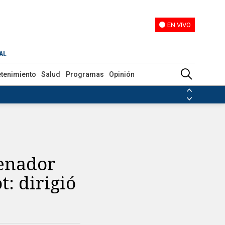
EN VIVO
EN VIVO
García
AL
etenimiento
Salud
Programas
Opinión
ias de las FARC
ezuela
Nicolás Maduro
Disidencias de las FARC
 en Venezuela
Nicolás Maduro
renador
t: dirigió