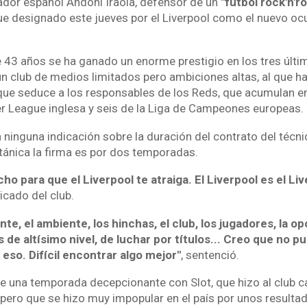
nador español Andoni Iraola, defensor de un
"fútbol rock'n'rol
fue designado este jueves por el Liverpool como el nuevo oc
e 43 años se ha ganado un enorme prestigio en los tres últi
n club de medios limitados pero ambiciones altas, al que ha
que seduce a los responsables de los Reds, que acumulan en 
ier League inglesa y seis de la Liga de Campeones europeas.
 ninguna indicación sobre la duración del contrato del técni
itánica la firma es por dos temporadas.
o para que el Liverpool te atraiga. El Liverpool es el Liv
icado del club.
e, el ambiente, los hinchas, el club, los jugadores, la o
tas de altísimo nivel, de luchar por títulos... Creo que no 
eso. Difícil encontrar algo mejor"
, sentenció.
 de una temporada decepcionante con Slot, que hizo al club
 pero que se hizo muy impopular en el país por unos resulta