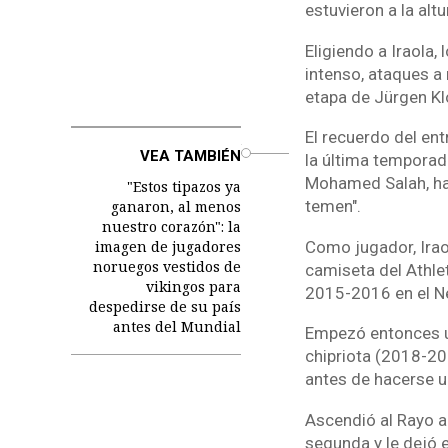
estuvieron a la alt
Eligiendo a Iraola,
intenso, ataques a
etapa de Jürgen K
El recuerdo del en
o
VEA TAMBIÉN
la última temporada
Mohamed Salah, hab
"Estos tipazos ya
temen".
ganaron, al menos
nuestro corazón": la
imagen de jugadores
Como jugador, Iraol
noruegos vestidos de
camiseta del Athlet
vikingos para
2015-2016 en el Ne
despedirse de su país
antes del Mundial
Empezó entonces un
chipriota (2018-20
antes de hacerse 
Ascendió al Rayo a
segunda y le dejó e