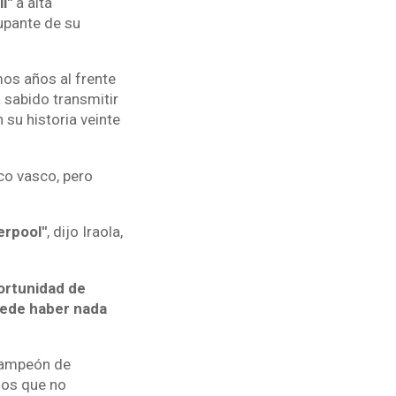
l"
a alta
upante de su
mos años al frente
 sabido transmitir
su historia veinte
co vasco, pero
erpool"
, dijo Iraola,
portunidad de
puede haber nada
 campeón de
dos que no