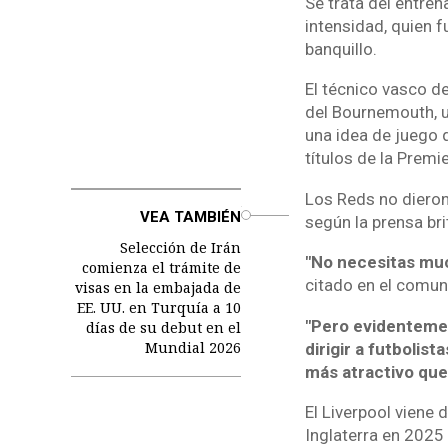
Se trata del entre
intensidad, quien 
banquillo.
El técnico vasco d
del Bournemouth, u
una idea de juego 
títulos de la Prem
Los Reds no dieron
o
VEA TAMBIÉN
según la prensa br
Selección de Irán
"No necesitas much
comienza el trámite de
citado en el comun
visas en la embajada de
EE. UU. en Turquía a 10
"Pero evidentement
días de su debut en el
Mundial 2026
dirigir a futbolis
más atractivo que 
El Liverpool viene
Inglaterra en 2025