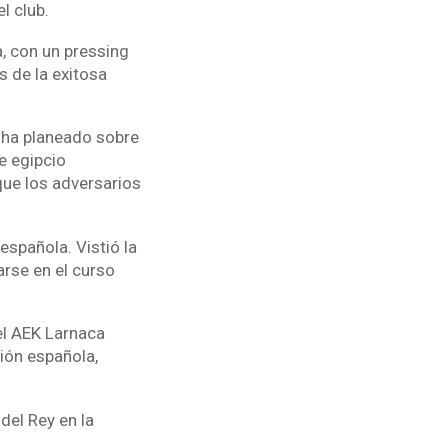
l club.
a, con un pressing
 de la exitosa
y ha planeado sobre
e egipcio
que los adversarios
española. Vistió la
arse en el curso
el AEK Larnaca
ión española,
del Rey en la