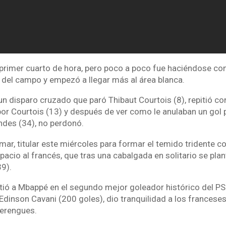
 primer cuarto de hora, pero poco a poco fue haciéndose con 
o del campo y empezó a llegar más al área blanca.
 disparo cruzado que paró Thibaut Courtois (8), repitió con 
por Courtois (13) y después de ver como le anulaban un gol 
des (34), no perdonó.
r, titular este miércoles para formar el temido tridente c
pacio al francés, que tras una cabalgada en solitario se pla
39).
irtió a Mbappé en el segundo mejor goleador histórico del P
Edinson Cavani (200 goles), dio tranquilidad a los franceses
merengues.