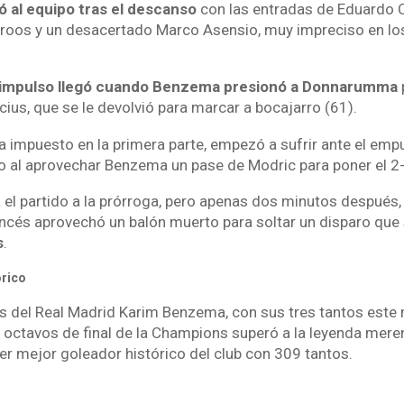
zó al equipo tras el descanso
con las entradas de Eduardo 
roos y un desacertado Marco Asensio, muy impreciso en lo
o impulso llegó cuando Benzema presionó a Donnarumma
p
nicius, que se le devolvió para marcar a bocajarro (61).
a impuesto en la primera parte, empezó a sufrir ante el emp
o al aprovechar Benzema un pase de Modric para poner el 2-
l partido a la prórroga, pero apenas dos minutos después,
ancés aprovechó un balón muerto para soltar un disparo que 
s
.
rico
és del Real Madrid Karim Benzema, con sus tres tantos este 
e octavos de final de la Champions superó a la leyenda mere
r mejor goleador histórico del club con 309 tantos.