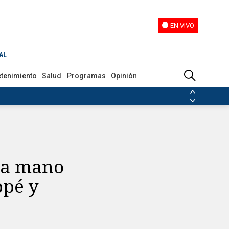
EN VIVO
EN VIVO
AL
etenimiento
Salud
Programas
Opinión
ias de las FARC
ezuela
Nicolás Maduro
Disidencias de las FARC
 en Venezuela
Nicolás Maduro
 la mano
ppé y