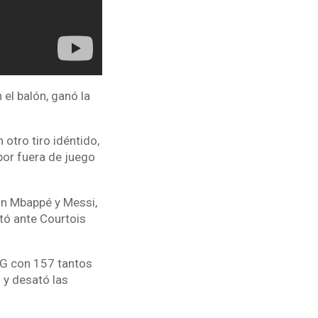
el balón, ganó la
otro tiro idéntido,
por fuera de juego
on Mbappé y Messi,
ntó ante Courtois
SG con 157 tantos
 y desató las