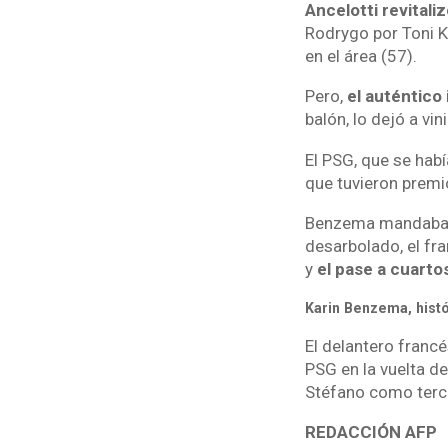
Ancelotti revitali
Rodrygo por Toni K
en el área (57).
Pero,
el auténtic
balón, lo dejó a vi
El PSG, que se habí
que tuvieron premi
Benzema mandaba e
desarbolado, el fr
y
el pase a cuarto
Karin Benzema, histó
El delantero franc
PSG en la vuelta d
Stéfano como terce
REDACCIÓN AFP