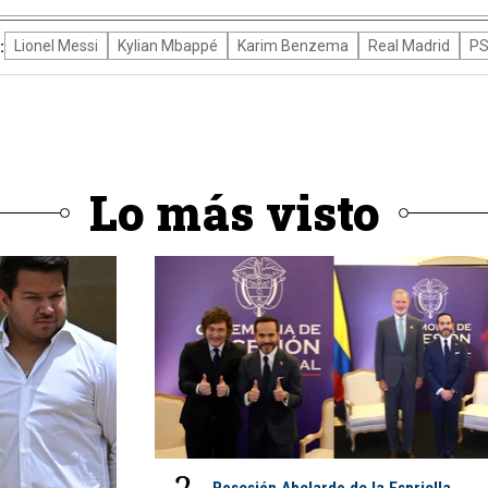
:
Lionel Messi
Kylian Mbappé
Karim Benzema
Real Madrid
P
Lo más visto
Posesión Abelardo de la Espriella