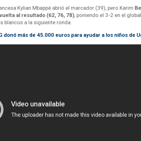
francesa Kylian Mbappé abrió el marcador (39), pero Karim
Be
vuelta al resultado (62, 76, 78)
, poniendo el 3-2 en el global
os blancos a la siguiente ronda.
 donó más de 45.000 euros para ayudar a los niños de U