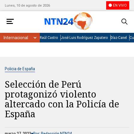
EN VIVO
Lunes, 10 de agosto de 2026
Raúl Castro
José Luis Rodríguez Zapatero
Díaz-Canel
Cu
Policia de España
Selección de Perú
protagonizó violento
altercado con la Policía de
España
marzo 27, 2023
Por: Redacción NTN24