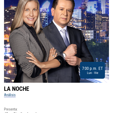
7:00 p.m. ET
Lun - Vie
LA NOCHE
L
Análisis
No
Pr
Presenta:
Id