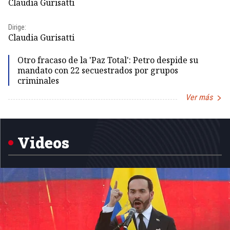
Claudia Gurisatti
Dir
Dirige:
Id
Claudia Gurisatti
Otro fracaso de la 'Paz Total': Petro despide su
mandato con 22 secuestrados por grupos
criminales
Ver más
Item
1
of
5
Videos