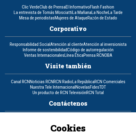
Clic Verde
Club de Prensa
El Informativo
Flash Fashion
La entrevista de Tomás Mosciatti
La Mañana
La Noche
La Tarde
Mesa de periodistas
Mujeres de Ataque
Razón de Estado
Corporativo
Responsabilidad Social
Atención al cliente
Atención al inversionista
Informe de sostenibilidad
Código de autorregulación
Ventas Internacionales
Línea Ética
Prensa RCN
OBA
Visite también
Canal RCN
Noticias RCN
RCN Radio
La República
RCN Comerciales
Nuestra Tele Internacional
Novelas
Fides
TDT
Un producto de RCN Televisión
RCN Total
Contáctenos
Teléfono
+57 (601) 426 92 92
Cookies
Política de datos personales