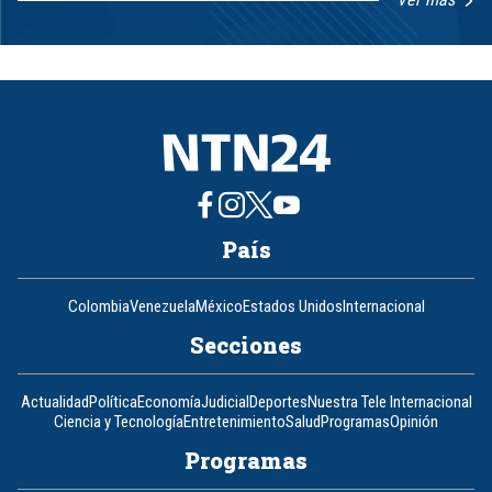
Item
1
of
8
País
Colombia
Venezuela
México
Estados Unidos
Internacional
Secciones
Actualidad
Política
Economía
Judicial
Deportes
Nuestra Tele Internacional
Ciencia y Tecnología
Entretenimiento
Salud
Programas
Opinión
Programas