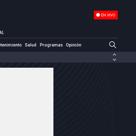
EN VIVO
EN VIVO
AL
etenimiento
Salud
Programas
Opinión
ias de las FARC
ezuela
Nicolás Maduro
Disidencias de las FARC
 en Venezuela
Nicolás Maduro