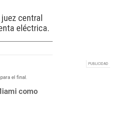
 juez central
nta eléctrica.
ara el final.
 Miami como