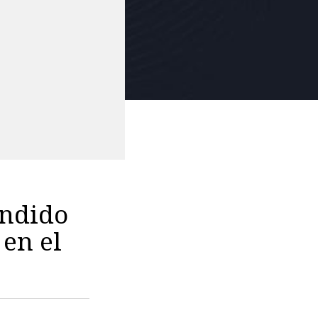
endido
 en el