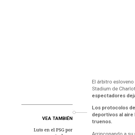
El árbitro esloven
Stadium de Charlot
espectadores dejar
Los protocolos de
o
deportivos al air
VEA TAMBIÉN
truenos.
Luto en el PSG por
Arrinconando a su r