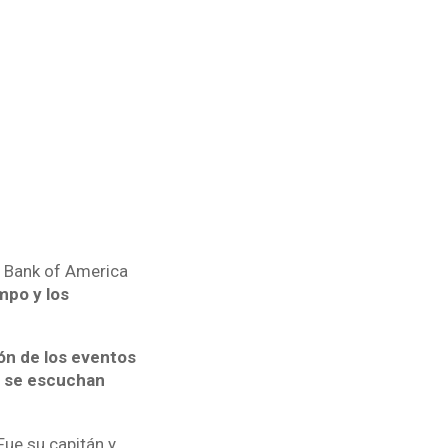
l Bank of America
mpo y los
ón de los eventos
 o se escuchan
Fue su capitán y