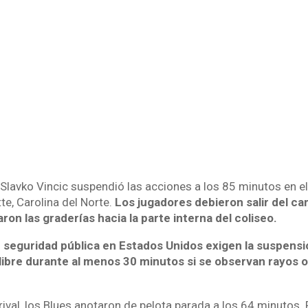
o Slavko Vincic suspendió las acciones a los 85 minutos en e
te, Carolina del Norte.
Los jugadores debieron salir del ca
on las graderías hacia la parte interna del coliseo.
 seguridad pública en Estados Unidos exigen la suspensi
e libre durante al menos 30 minutos si se observan rayos
ival, los Blues anotaron de pelota parada a los 64 minutos. 