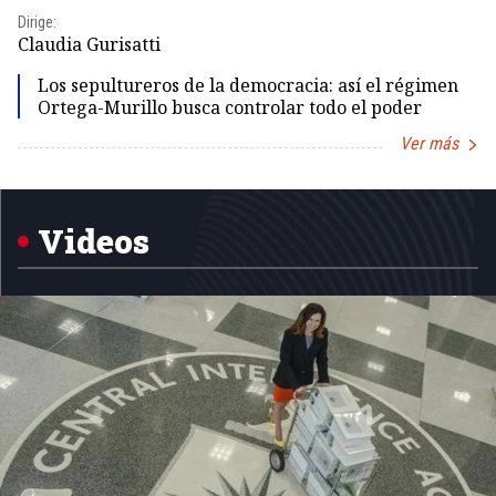
Dirige:
Dir
Claudia Gurisatti
Id
Los sepultureros de la democracia: así el régimen
Ortega-Murillo busca controlar todo el poder
Ver más
Item
1
of
5
Videos