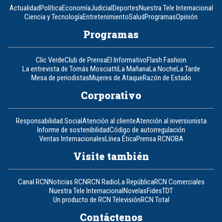
Actualidad
Política
Economía
Judicial
Deportes
Nuestra Tele Internacional
Ciencia y Tecnología
Entretenimiento
Salud
Programas
Opinión
Programas
Clic Verde
Club de Prensa
El Informativo
Flash Fashion
La entrevista de Tomás Mosciatti
La Mañana
La Noche
La Tarde
Mesa de periodistas
Mujeres de Ataque
Razón de Estado
Corporativo
Responsabilidad Social
Atención al cliente
Atención al inversionista
Informe de sostenibilidad
Código de autorregulación
Ventas Internacionales
Línea Ética
Prensa RCN
OBA
Visite también
Canal RCN
Noticias RCN
RCN Radio
La República
RCN Comerciales
Nuestra Tele Internacional
Novelas
Fides
TDT
Un producto de RCN Televisión
RCN Total
Contáctenos