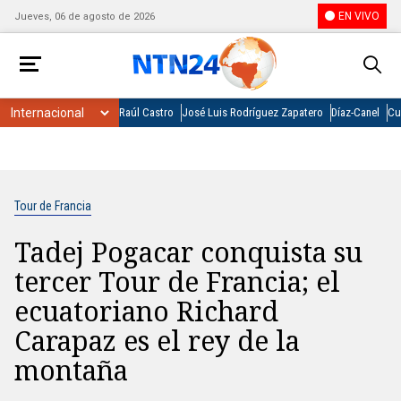
EN VIVO
Jueves, 06 de agosto de 2026
Raúl Castro
José Luis Rodríguez Zapatero
Díaz-Canel
Cu
Tour de Francia
Tadej Pogacar conquista su
tercer Tour de Francia; el
ecuatoriano Richard
Carapaz es el rey de la
montaña