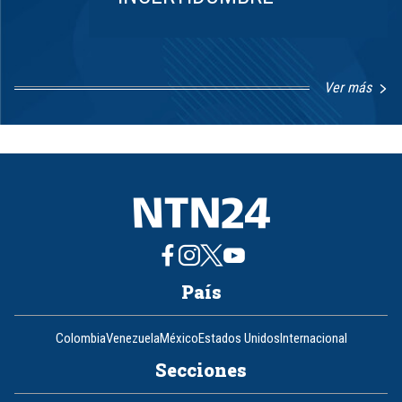
Ver más
Item
1
of
8
País
Colombia
Venezuela
México
Estados Unidos
Internacional
Secciones