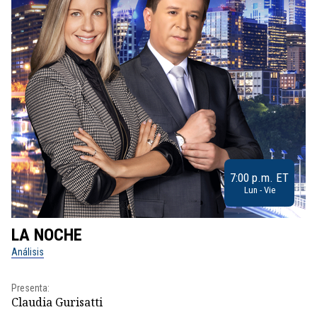
7:00 p.m. ET
Lun - Vie
LA NOCHE
L
Análisis
No
Presenta:
Pr
Claudia Gurisatti
Id