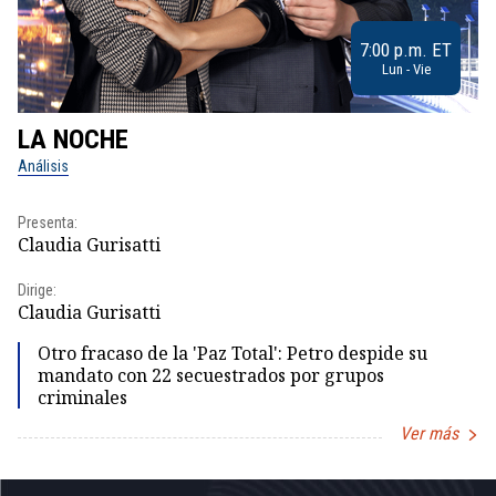
7:00 p.m. ET
Lun - Vie
LA NOCHE
L
Análisis
No
Presenta:
Pr
Claudia Gurisatti
Id
Dirige:
Dir
Claudia Gurisatti
Id
Otro fracaso de la 'Paz Total': Petro despide su
mandato con 22 secuestrados por grupos
criminales
Ver más
Item
1
of