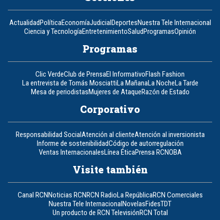
Actualidad
Política
Economía
Judicial
Deportes
Nuestra Tele Internacional
Ciencia y Tecnología
Entretenimiento
Salud
Programas
Opinión
Programas
Clic Verde
Club de Prensa
El Informativo
Flash Fashion
La entrevista de Tomás Mosciatti
La Mañana
La Noche
La Tarde
Mesa de periodistas
Mujeres de Ataque
Razón de Estado
Corporativo
Responsabilidad Social
Atención al cliente
Atención al inversionista
Informe de sostenibilidad
Código de autorregulación
Ventas Internacionales
Línea Ética
Prensa RCN
OBA
Visite también
Canal RCN
Noticias RCN
RCN Radio
La República
RCN Comerciales
Nuestra Tele Internacional
Novelas
Fides
TDT
Un producto de RCN Televisión
RCN Total