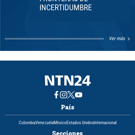
INCERTIDUMBRE
Ver más
Item
1
of
8
País
Colombia
Venezuela
México
Estados Unidos
Internacional
Secciones