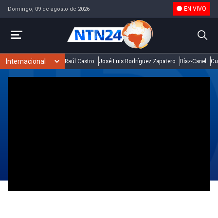
EN VIVO
Domingo, 09 de agosto de 2026
Raúl Castro
José Luis Rodríguez Zapatero
Díaz-Canel
Cu