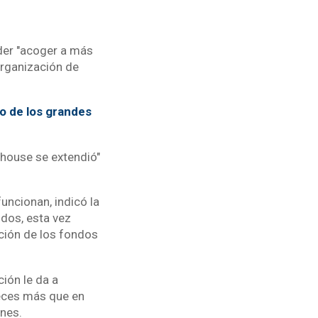
der "acoger a más
organización de
to de los grandes
house se extendió"
uncionan, indicó la
ndos, esta vez
ación de los fondos
ión le da a
veces más que en
ones.