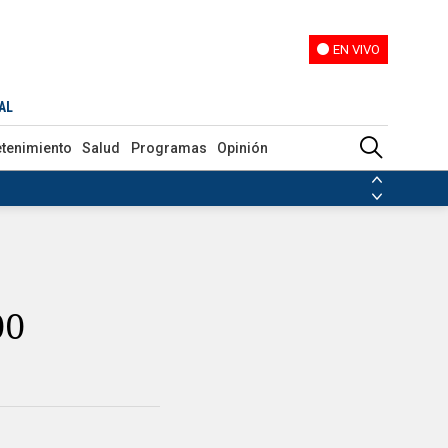
EN VIVO
EN VIVO
AL
etenimiento
Salud
Programas
Opinión
ias de las FARC
ezuela
Nicolás Maduro
Disidencias de las FARC
 en Venezuela
Nicolás Maduro
00