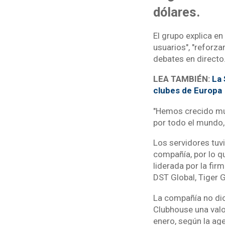
dólares.
El grupo explica e
usuarios", "reforza
debates en directo
LEA TAMBIÉN:
La 
clubes de Europa
"Hemos crecido mu
por todo el mundo, 
Los servidores tuvi
compañía, por lo qu
liderada por la fir
DST Global, Tiger G
La compañía no dio
Clubhouse una valo
enero, según la ag