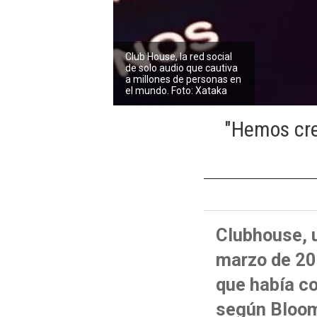
Club House, la red social
de solo audio que cautiva
a millones de personas en
el mundo. Foto: Xataka
"Hemos cre
Clubhouse, 
marzo de 202
que había c
según Bloom