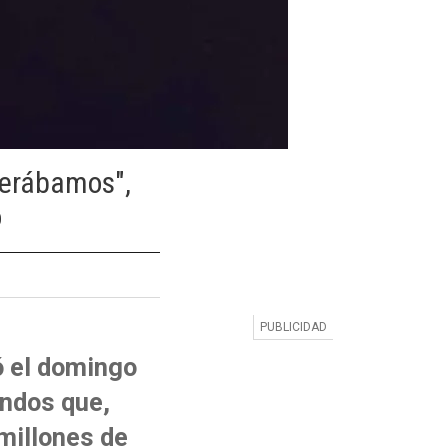
perábamos",
o
ó el domingo
ndos que,
millones de