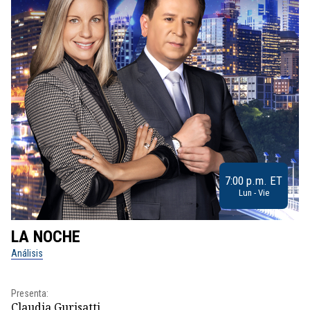
7:00 p.m. ET
Lun - Vie
LA NOCHE
L
Análisis
No
Pr
Presenta:
Id
Claudia Gurisatti