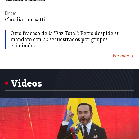
Dir
Dirige:
Id
Claudia Gurisatti
Otro fracaso de la 'Paz Total': Petro despide su
mandato con 22 secuestrados por grupos
criminales
Ver más
Item
1
of
5
Videos