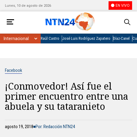
EN VIVO
Lunes, 10 de agosto de 2026
Raúl Castro
José Luis Rodríguez Zapatero
Díaz-Canel
Cu
Facebook
¡Conmovedor! Así fue el
primer encuentro entre una
abuela y su tataranieto
agosto 19, 2018
Por: Redacción NTN24