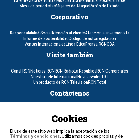
La entrevista de Tomás Mosciatti
La Mañana
La Noche
La Tarde
Mesa de periodistas
Mujeres de Ataque
Razón de Estado
Corporativo
Responsabilidad Social
Atención al cliente
Atención al inversionista
Informe de sostenibilidad
Código de autorregulación
Ventas Internacionales
Línea Ética
Prensa RCN
OBA
Visite también
Canal RCN
Noticias RCN
RCN Radio
La República
RCN Comerciales
Nuestra Tele Internacional
Novelas
Fides
TDT
Un producto de RCN Televisión
RCN Total
Contáctenos
Teléfono
+57 (601) 426 92 92
Cookies
Política de datos personales
Política de cookies
El uso de este sitio web implica la aceptación de los
Términos y condiciones
Términos y condiciones
. Utilizamos cookies propias y de