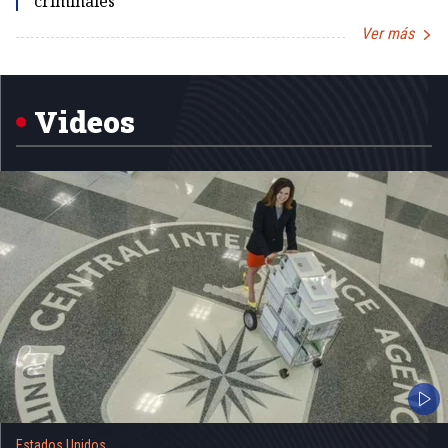
criminales
Ver más
Item
1
of
5
Videos
Estados Unidos