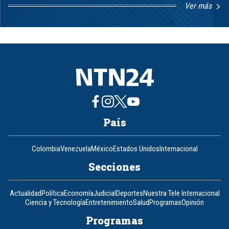
Ver más
Item
1
of
8
País
Colombia
Venezuela
México
Estados Unidos
Internacional
Secciones
Actualidad
Política
Economía
Judicial
Deportes
Nuestra Tele Internacional
Ciencia y Tecnología
Entretenimiento
Salud
Programas
Opinión
Programas