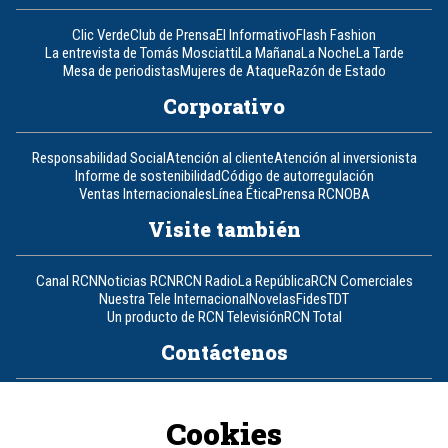
Clic Verde
Club de Prensa
El Informativo
Flash Fashion
La entrevista de Tomás Mosciatti
La Mañana
La Noche
La Tarde
Mesa de periodistas
Mujeres de Ataque
Razón de Estado
Corporativo
Responsabilidad Social
Atención al cliente
Atención al inversionista
Informe de sostenibilidad
Código de autorregulación
Ventas Internacionales
Línea Ética
Prensa RCN
OBA
Visite también
Canal RCN
Noticias RCN
RCN Radio
La República
RCN Comerciales
Nuestra Tele Internacional
Novelas
Fides
TDT
Un producto de RCN Televisión
RCN Total
Contáctenos
Teléfono
+57 (601) 426 92 92
Cookies