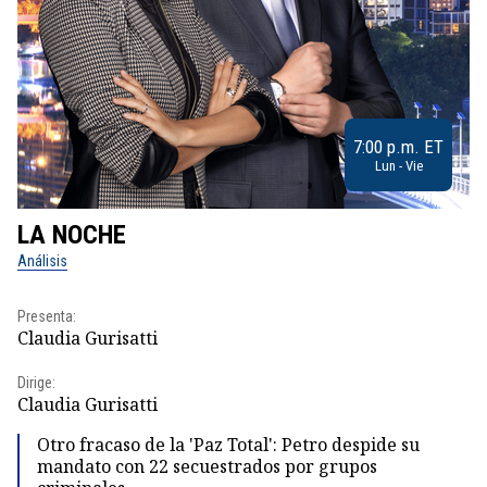
7:00 p.m. ET
Lun - Vie
LA NOCHE
L
Análisis
No
Presenta:
Pr
Claudia Gurisatti
Id
Dirige:
Dir
Claudia Gurisatti
Id
Otro fracaso de la 'Paz Total': Petro despide su
mandato con 22 secuestrados por grupos