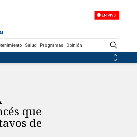
EN VIVO
EN VIVO
 de octavos de final ante Argentina
AL
etenimiento
Salud
Programas
Opinión
ias de las FARC
ezuela
Nicolás Maduro
Disidencias de las FARC
 en Venezuela
Nicolás Maduro
A
ncés que
ctavos de