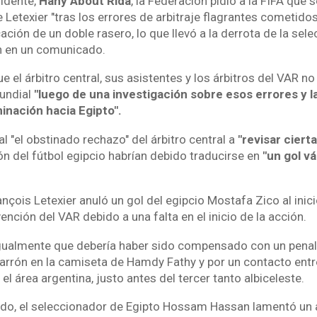
sidente,
Hany About Rida
, la Federación pidió a la FIFA que 
 Letexier "tras los errores de arbitraje flagrantes cometidos
icación de un doble rasero, lo que llevó a la derrota de la sele
ón en un comunicado.
ue el árbitro central, sus asistentes y los árbitros del VAR no
undial
"luego de una investigación sobre esos errores y 
inación hacia Egipto".
 "el obstinado rechazo" del árbitro central a
"revisar ciert
ón del fútbol egipcio habrían debido traducirse en
"un gol vá
ançois Letexier anuló un gol del egipcio Mostafa Zico al inic
vención del VAR debido a una falta en el inicio de la acción.
gualmente que debería haber sido compensado con un penal
garrón en la camiseta de Hamdy Fathy y por un contacto entre
 área argentina, justo antes del tercer tanto albiceleste.
tido, el seleccionador de Egipto Hossam Hassan lamentó un 