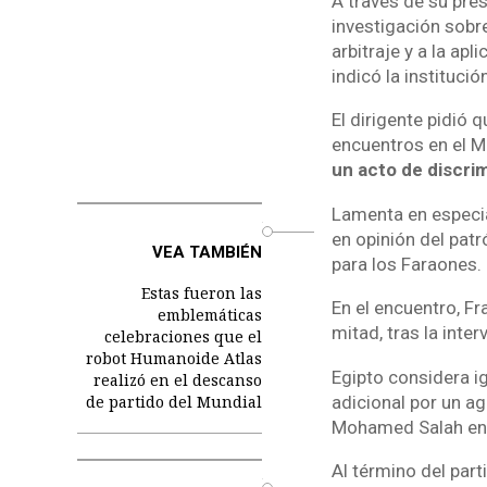
A través de su pre
investigación sobre
arbitraje y a la apl
indicó la instituci
El dirigente pidió q
encuentros en el M
un acto de discrim
Lamenta en especial
o
en opinión del patr
VEA TAMBIÉN
para los Faraones.
Estas fueron las
En el encuentro, Fr
emblemáticas
mitad, tras la inter
celebraciones que el
robot Humanoide Atlas
Egipto considera i
realizó en el descanso
adicional por un a
de partido del Mundial
Mohamed Salah en el
Al término del par
o