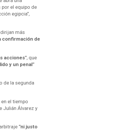
se abra una
 por el equipo de
cción egipcia",
 dirijan más
la confirmación de
as acciones"
, que
lido y un penal"
io de la segunda
 en el tiempo
 Julián Álvarez y
arbitraje
"ni justo