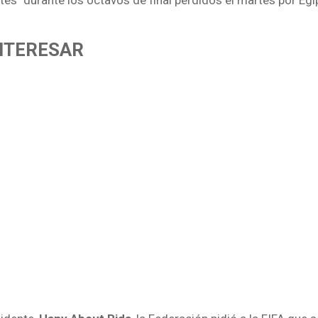
ntes" durante los octavos de final perdidos el martes por Egi
INTERESAR