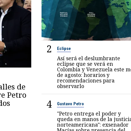
2
Eclipse
Así será el deslumbrante
eclipse que se verá en
Colombia y Venezuela este m
de agosto: horarios y
recomendaciones para
lles de
observarlo
re Petro
4
dos
Gustavo Petro
"Petro entrega el poder y
queda en manos de la justici
norteamericana": exsenador
Macías sobre presencia del