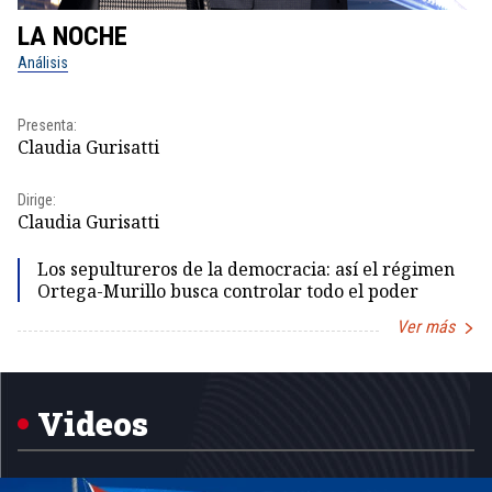
LA NOCHE
L
Análisis
No
Presenta:
Pr
Claudia Gurisatti
Id
Dirige:
Dir
Claudia Gurisatti
Id
Los sepultureros de la democracia: así el régimen
Ortega-Murillo busca controlar todo el poder
Ver más
Item
1
of
5
Videos