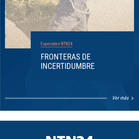
Especiales NTN24
FRONTERAS DE
INCERTIDUMBRE
Ver más
Item
1
of
8