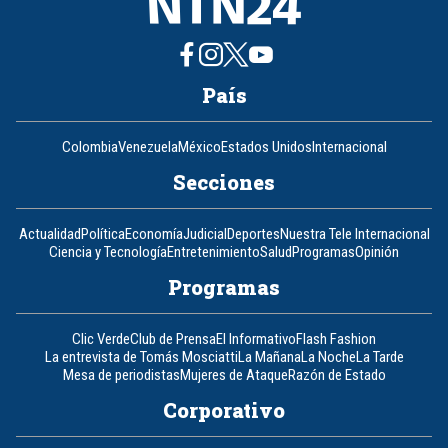
País
Colombia
Venezuela
México
Estados Unidos
Internacional
Secciones
Actualidad
Política
Economía
Judicial
Deportes
Nuestra Tele Internacional
Ciencia y Tecnología
Entretenimiento
Salud
Programas
Opinión
Programas
Clic Verde
Club de Prensa
El Informativo
Flash Fashion
La entrevista de Tomás Mosciatti
La Mañana
La Noche
La Tarde
Mesa de periodistas
Mujeres de Ataque
Razón de Estado
Corporativo