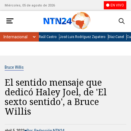
EN VIVO
Miércoles, 05 de agosto de 2026
Raúl Castro
José Luis Rodríguez Zapatero
Díaz-Canel
Cu
Bruce Willis
El sentido mensaje que
dedicó Haley Joel, de 'El
sexto sentido', a Bruce
Willis
abril 5, 2022
Por: Redacción NTN24