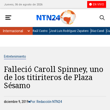
EN VIVO
Jueves, 06 de agosto de 2026
Raúl Castro
José Luis Rodríguez Zapatero
Díaz-Canel
Cu
Entretenimiento
Falleció Caroll Spinney, uno
de los titiriteros de Plaza
Sésamo
diciembre 9, 2019
Por: Redacción NTN24