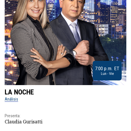
7:00 p.m. ET
Lun - Vie
LA NOCHE
L
Análisis
No
Pr
Presenta:
Id
Claudia Gurisatti