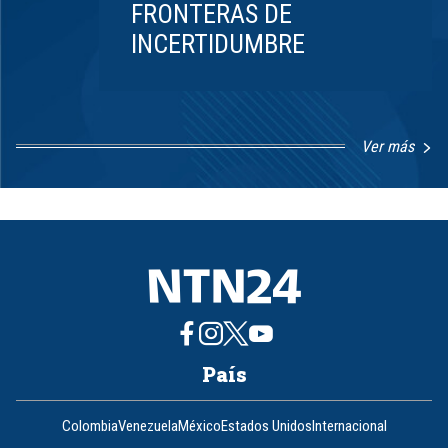
FRONTERAS DE
INCERTIDUMBRE
Ver más
Item
1
of
8
País
Colombia
Venezuela
México
Estados Unidos
Internacional