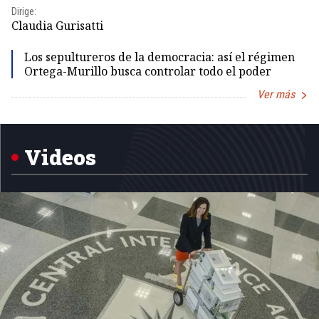
Dir
Dirige:
Id
Claudia Gurisatti
Los sepultureros de la democracia: así el régimen
Ortega-Murillo busca controlar todo el poder
Ver más
Item
1
of
5
Videos