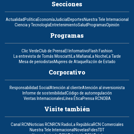
Secciones
Actualidad
Política
Economía
Judicial
Deportes
Nuestra Tele Internacional
Ciencia y Tecnología
Entretenimiento
Salud
Programas
Opinión
Programas
Clic Verde
Club de Prensa
El Informativo
Flash Fashion
La entrevista de Tomás Mosciatti
La Mañana
La Noche
La Tarde
Mesa de periodistas
Mujeres de Ataque
Razón de Estado
Corporativo
Responsabilidad Social
Atención al cliente
Atención al inversionista
Informe de sostenibilidad
Código de autorregulación
Ventas Internacionales
Línea Ética
Prensa RCN
OBA
Visite también
Canal RCN
Noticias RCN
RCN Radio
La República
RCN Comerciales
Nuestra Tele Internacional
Novelas
Fides
TDT